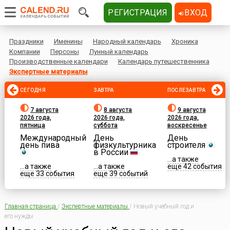
РЕГИСТРАЦИЯ
ВХОД
Праздники
Именины
Народный календарь
Хроника
Компании
Персоны
Лунный календарь
Производственные календари
Календарь путешественника
Экспертные материалы
СЕГОДНЯ
ЗАВТРА
ПОСЛЕЗАВТРА
7 августа
8 августа
9 августа
2026 года,
2026 года,
2026 года,
пятница
суббота
воскресенье
Международный
День
День
день пива
физкультурника
строителя
в России
...а также
...а также
...а также
еще 42 события
еще 33 события
еще 39 событий
Главная страница
/
Экспертные материалы
/
Новый учебный год и
его нужды