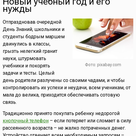
Новый учебный год и его
нужды
Отпраздновав очередной
День Знаний, школьники и
студенты бодрым маршем
двинулись в классы,
грызть нелегкий гранит
науки, штурмовать
Фото: pixabay.com
учебники и покорять
задачи и тесты. Целый
день родители разлучены со своими чадами, и чтобы
контролировать их успехи и неудачи, всем ученикам, от
мала до велика, приходится обеспечивать сотовую
связь.
Традиционно принято покупать ребенку недорогой
кнопочный телефон
– если потеряет или сломает в силу
рассеянного возраста – не жалко потраченных денег.
Устройство отвечает всем необходимым запросам –