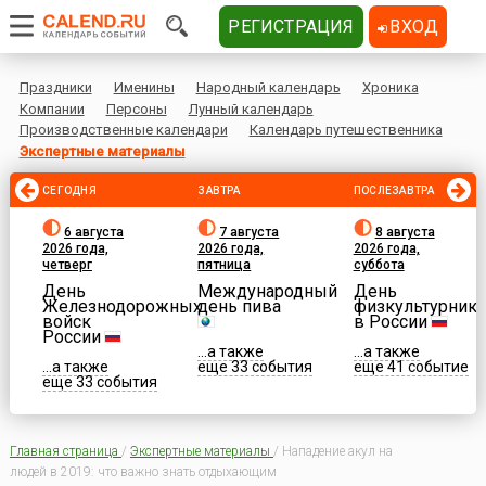
РЕГИСТРАЦИЯ
ВХОД
Праздники
Именины
Народный календарь
Хроника
Компании
Персоны
Лунный календарь
Производственные календари
Календарь путешественника
Экспертные материалы
СЕГОДНЯ
ЗАВТРА
ПОСЛЕЗАВТРА
6 августа
7 августа
8 августа
2026 года,
2026 года,
2026 года,
четверг
пятница
суббота
День
Международный
День
Железнодорожных
день пива
физкультурника
войск
в России
России
...а также
...а также
...а также
еще 33 события
еще 41 событие
еще 33 события
Главная страница
/
Экспертные материалы
/
Нападение акул на
людей в 2019: что важно знать отдыхающим