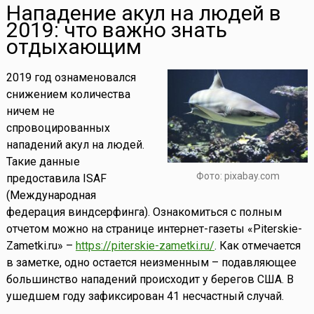
Нападение акул на людей в
2019: что важно знать
отдыхающим
2019 год ознаменовался
снижением количества
ничем не
спровоцированных
нападений акул на людей.
Такие данные
Фото: pixabay.com
предоставила ISAF
(Международная
федерация виндсерфинга). Ознакомиться с полным
отчетом можно на странице интернет-газеты «Piterskie-
Zametki.ru» –
https://piterskie-zametki.ru/
. Как отмечается
в заметке, одно остается неизменным – подавляющее
большинство нападений происходит у берегов США. В
ушедшем году зафиксирован 41 несчастный случай.