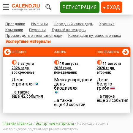
РЕГИСТРАЦИЯ
ВХОД
Праздники
Именины
Народный календарь
Хроника
Компании
Персоны
Лунный календарь
Производственные календари
Календарь путешественника
Экспертные материалы
СЕГОДНЯ
ЗАВТРА
ПОСЛЕЗАВТРА
9 августа
10 августа
11 августа
2026 года,
2026 года,
2026 года,
воскресенье
понедельник
вторник
День
Международный
День
строителя
день
белого
биодизеля
гриба
...а также
еще 42 события
...а также
...а также
еще 33 события
еще 40 событий
Главная страница
/
Экспертные материалы
/
Краснодар вошел в
число лидеров по динамике рынка новостроек