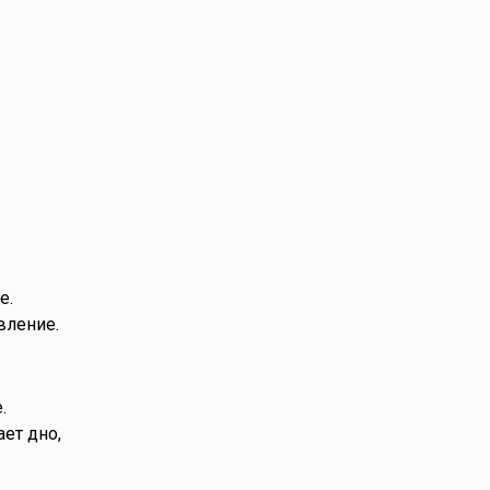
е.
авление.
.
ет дно,