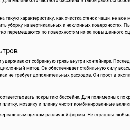
. Для маленького частного бассейна в такой работоспособн
а такую характеристику, как очистка стенок чаши, не все 
ть уборку на вертикальных и наклонных поверхностях. П
гко перемещаются по поверхностям из-за повышенного сц
ьтров
 удерживают собранную грязь внутри контейнера. Послед
циклонный метод. Он обеспечивает стабильную силу всас
как не требует дополнительных расходов. Он прост в экспл
соответствовать покрытию бассейна. Для полимерных пок
 плитку, мозаику и пленку чистят комбинированные валик
ерсальным щеткам различной формы. Не страшны любые