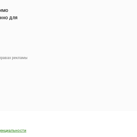
димо
нно для
 правах рекламы
енциальности