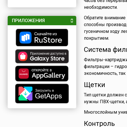
часов без перерыва
необходимости.
Обратите внимание н
ПРИЛОЖЕНИЯ
способны производи
гусеничном ходу ле
покрытием.
Система фил
Фильтры-картриджи
фильтрации – гидро
экономичность, так 
Щетки
Тип щетки должен 
нужны ПВХ-щетки, а
Многослойным унив
Контроль