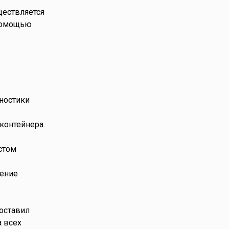
ществляется
 помощью
ностики
контейнера.
стом
дение
составил
 всех