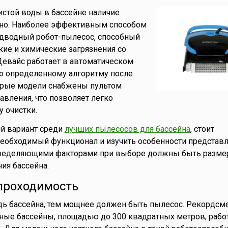
стой воды в бассейне наличие
чно. Наиболее эффективным способом
одводный робот-пылесос, способный
кие и химические загрязнения со
 Девайс работает в автоматическом
о определенному алгоритму после
орые модели снабжены пультом
авления, что позволяет легко
 очистки.
й вариант среди
лучших пылесосов для бассейна
, стоит
необходимый функционал и изучить особенности представ
ределяющими факторами при выборе должны быть размер
ия бассейна.
проходимость
ь бассейна, тем мощнее должен быть пылесос. Рекордсм
ые бассейны, площадью до 300 квадратных метров, работ