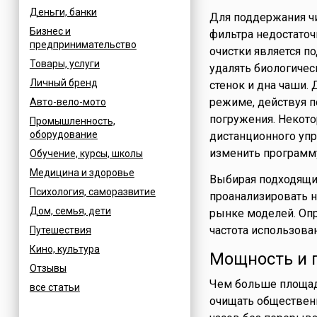
Деньги, банки
Для поддержания чи
Бизнес и
фильтра недостато
предпринимательство
очистки является п
Товары, услуги
удалять биологичес
Личный бренд
стенок и дна чаши.
режиме, действуя п
Авто-вело-мото
погружения. Некот
Промышленность,
оборудование
дистанционного упр
изменить программу
Обучение, курсы, школы
Медицина и здоровье
Выбирая подходящи
Психология, саморазвитие
проанализировать 
Дом, семья, дети
рынке моделей. Оп
частота использован
Путешествия
Кино, культура
Мощность и 
Отзывы
Чем больше площад
все статьи
очищать общественн