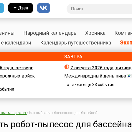
енины
Народный календарь
Хроника
Компа
е календари
Календарь путешественника
Эксп
ЗАВТРА
6 года, четверг
7 августа 2026 года, пятниц
орожных войск
Международный день пива
...а также еще 33 события
 события
тные материалы
/
Как выбрать робот-пылесос для бассейна?
ть робот-пылесос для бассейна