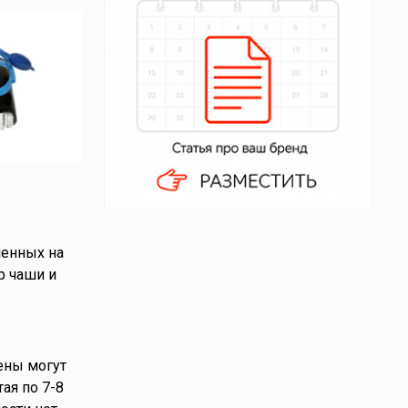
ленных на
 чаши и
ены могут
ая по 7-8