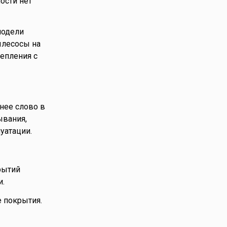
ости нет
модели
ылесосы на
епления с
нее слово в
ывания,
уатации.
рытий
и.
 покрытия.