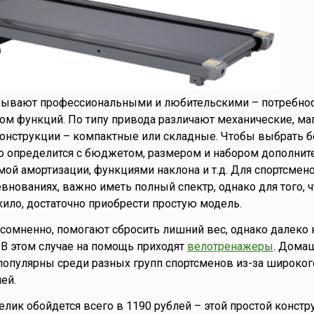
ывают профессиональными и любительскими – потребно
ом функций. По типу привода различают механические, ма
конструкции – компактные или складные. Чтобы выбрать 
но определится с бюджетом, размером и набором дополни
мой амортизации, функциями наклона и т.д. Для спортсмено
внованиях, важно иметь полный спектр, однако для того, 
кило, достаточно приобрести простую модель.
есомненно, помогают сбросить лишний вес, однако далеко 
 В этом случае на помощь приходят
велотренажеры
. Дома
опулярны среди разных групп спортсменов из-за широког
ей.
лик обойдется всего в 1190 рублей – этой простой констр