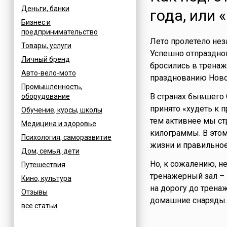
Деньги, банки
года, или 
Бизнес и
предпринимательство
Лето пролетело нез
Товары, услуги
Успешно отпразднов
Личный бренд
бросились в тренаж
Авто-вело-мото
празднованию Новог
Промышленность,
В странах бывшего
оборудование
принято «худеть к 
Обучение, курсы, школы
тем активнее мы с
Медицина и здоровье
килограммы. В это
Психология, саморазвитие
жизни и правильное
Дом, семья, дети
Но, к сожалению, н
Путешествия
тренажерный зал – 
Кино, культура
на дорогу до тренаж
Отзывы
домашние снаряды.
все статьи