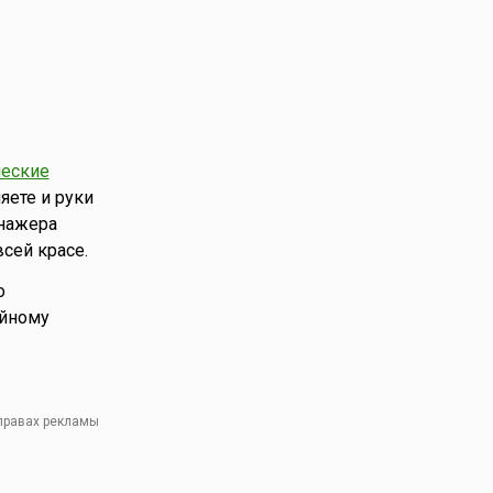
ческие
яете и руки
енажера
сей красе.
о
ойному
 правах рекламы