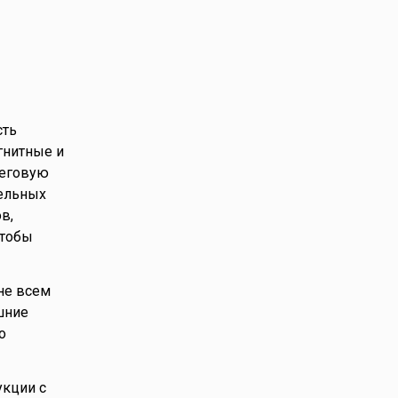
сть
гнитные и
беговую
тельных
в,
чтобы
не всем
шние
о
укции с