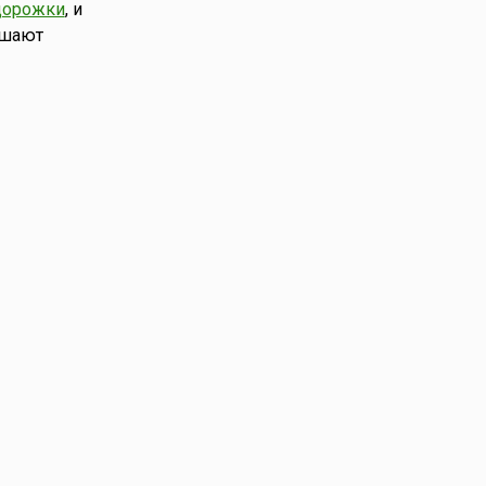
дорожки
, и
ышают