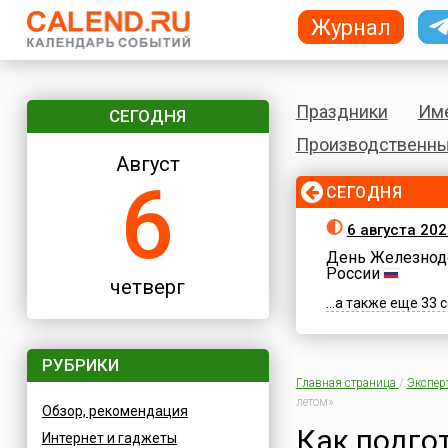
Журнал
Праздники
Им
СЕГОДНЯ
Производственны
Август
6
СЕГОДНЯ
6 августа 202
День Железнод
России
четверг
...а также еще 33
РУБРИКИ
Главная страница
/
Экспер
летом»
Обзор, рекомендация
Как подго
Интернет и гаджеты