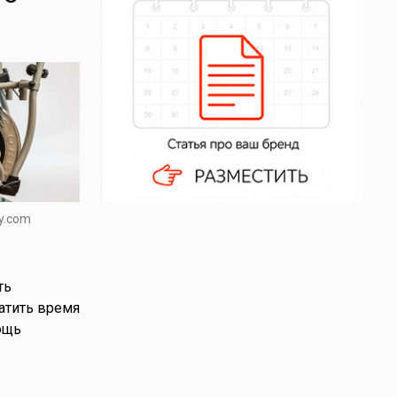
y.com
ть
атить время
ощь