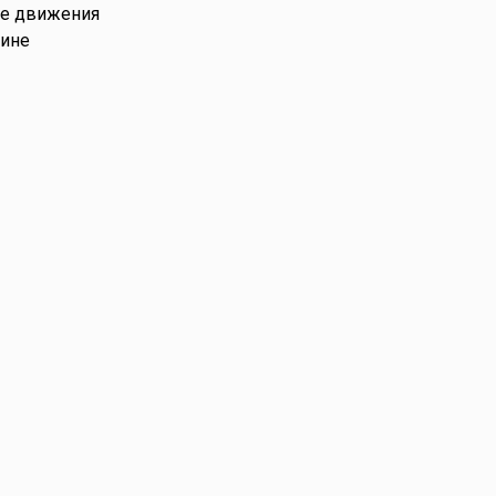
ые движения
тине