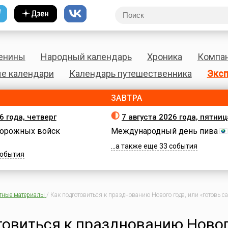
енины
Народный календарь
Хроника
Компа
е календари
Календарь путешественника
Эксп
ЗАВТРА
6 года, четверг
7 августа 2026 года, пятниц
орожных войск
Международный день пива
...а также еще 33 события
 события
тные материалы
/
Как подготовиться к празднованию Нового года, или «готовь с
товиться к празднованию Ново