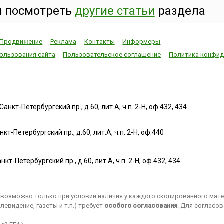
 посмотреть
другие статьи
раздела
Продвижение
Реклама
Контакты
Информеры
ользования сайта
Пользовательское соглашение
Политика конфид
нкт-Петербургский пр., д.60, лит.А, ч.п. 2-Н, оф.432, 434
т-Петербургский пр., д.60, лит.А, ч.п. 2-Н, оф.440
нкт-Петербургский пр., д.60, лит.А, ч.п. 2-Н, оф.432, 434
возможно только при условии наличия у каждого скопированного матер
евидение, газеты и т.п.) требует
особого согласования
. Для согласо