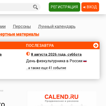
РЕГИСТРАЦИЯ
ВХОД
нии
Персоны
Лунный календарь
ертные материалы
ПОСЛЕЗАВТРА
а
8 августа 2026 года, суббота
День физкультурника в России
...а также еще 41 событие
ани
го