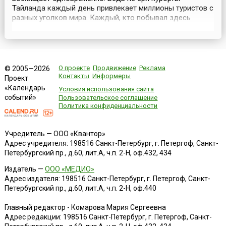
Тайланда каждый день привлекает миллионы туристов с
разных уголков мира. Каждый, кто побывал здесь
однажды, с удовольствием возвращается в эту
незабываемую страну еще раз.Курорты Тайланда
сочетают в себе нудивительную красоту природы,
первоклассный сервис и огромный выбор развлечений.
При этом стоимость...
О проекте
Продвижение
Реклама
© 2005—2026
Контакты
Информеры
Проект
«Календарь
Условия использования сайта
событий»
Пользовательское соглашение
Политика конфиденциальности
Учредитель — ООО «Квантор»
Адрес учредителя: 198516 Санкт-Петербург, г. Петергоф, Санкт-
Петербургский пр., д.60, лит.А, ч.п. 2-Н, оф.432, 434
Издатель —
ООО «МЕДИО»
Адрес издателя: 198516 Санкт-Петербург, г. Петергоф, Санкт-
Петербургский пр., д.60, лит.А, ч.п. 2-Н, оф.440
Главный редактор - Комарова Мария Сергеевна
Адрес редакции:
198516
Санкт-Петербург, г. Петергоф
,
Санкт-