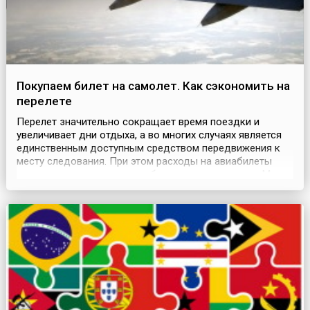
Покупаем билет на самолет. Как сэкономить на
перелете
Перелет значительно сокращает время поездки и
увеличивает дни отдыха, а во многих случаях является
единственным доступным средством передвижения к
месту следования. При этом расходы на авиабилеты
занимают немалую часть в бюджете путешествия. Мы
решили разобраться, как можно снизить стоимость
билета и сэкономить на перелете.Cначала разберемся,
из каких пунктов формируется стоимость билета. В пе...