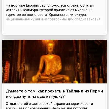
На востоке Европы расположилась страна, богатая
история и культура которой привлекают миллионы
туристов со всего света. Красивая архитектура,
национальная кухня и неповторимы дух средневековья
– все это великолепная Чехия.Отдых в Чехии, прежде
всего, связан с погружением в уникальную атмосферу
прошлого. Старинные здания, узкие улочки и
живописная природа мгновенно переносят на несколько
столе...
Думаете о том, как поехать в Тайланд из Перми
и отдохнуть на всю катушку?
Отдых в этой экзотической стране завораживает и
восхищает одновременно. Ведь не зря курорты