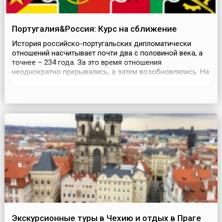
Португалия&Россия: Курс на сближение
История российско-португальских дипломатически
отношений насчитывает почти два с половиной века, а
точнее – 234 года. За это время отношения
неоднократно прерывались, а затем возобновлялись. На
современном этапе разделенные множеством границ и
тысячами километров страны активно сотрудничают
как напрямую, так и в рамках Совета Европы и ОБСЕ,
членами которых являются и Россия, и Португалия.
Исто...
Экскурсионные туры в Чехию и отдых в Праге