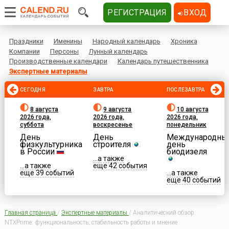
РЕГИСТРАЦИЯ
ВХОД
Праздники
Именины
Народный календарь
Хроника
Компании
Персоны
Лунный календарь
Производственные календари
Календарь путешественника
Экспертные материалы
СЕГОДНЯ
ЗАВТРА
ПОСЛЕЗАВТРА
8 августа
9 августа
10 августа
2026 года,
2026 года,
2026 года,
суббота
воскресенье
понедельник
День
День
Международны
физкультурника
строителя
день
в России
биодизеля
...а также
...а также
еще 42 события
еще 39 событий
...а также
еще 40 событий
Главная страница
/
Экспертные материалы
/
Аналитический обзор
NTXPrime: функциональность, стабильность работы и мнение