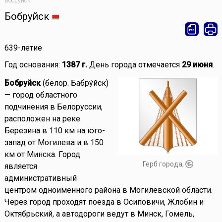
Бобруйск
Бобруйск
639-летие
Год основания:
1387 г.
День города отмечается
29 июня
.
Бобруйск
(белор. Бабру́йск)
— город областного
подчинения в Белоруссии,
расположен на реке
Березина в 110 км на юго-
запад от Могилева и в 150
км от Минска. Город
Герб города,
является
административный
центром одноименного района в Могилевской области.
Через город проходят поезда в Осиповичи, Жлобин и
Октябрьский, а автодороги ведут в Минск, Гомель,