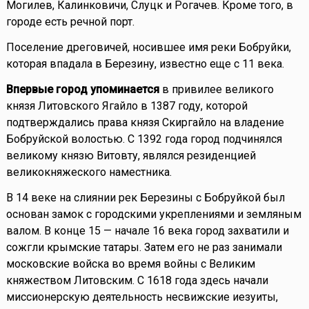
Могилев, Калинковичи, Слуцк и Рогачев. Кроме того, в
городе есть речной порт.
Поселение дреговичей, носившее имя реки Бобруйки,
которая впадала в Березину, известно еще с 11 века.
Впервые город упоминается
в привилее великого
князя Литовского Ягайло в 1387 году, которой
подтверждались права князя Скиргайло на владение
Бобруйской волостью. С 1392 года город подчинялся
великому князю Витовту, являлся резиденцией
великокняжеского наместника.
В 14 веке на слиянии рек Березины с Бобруйкой был
основан замок с городскими укреплениями и земляным
валом. В конце 15 — начале 16 века город захватили и
сожгли крымские татары. Затем его не раз занимали
московские войска во время войны с Великим
княжеством Литовским. С 1618 года здесь начали
миссионерскую деятельность несвижские иезуиты,