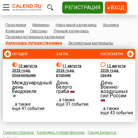
РЕГИСТРАЦИЯ
ВХОД
Праздники
Именины
Народный календарь
Хроника
Компании
Персоны
Лунный календарь
Производственные календари
Календарь путешественника
Экспертные материалы
СЕГОДНЯ
ЗАВТРА
ПОСЛЕЗАВТРА
10 августа
11 августа
12 августа
2026 года,
2026 года,
2026 года,
понедельник
вторник
среда
Международный
День
День
день
белого
Военно-
биодизеля
гриба
воздушных
сил России
...а также
...а также
еще 31 событие
еще 41 событие
...а также
еще 43 события
Главная страница
/
Календарь путешественника
/
Города Беларуси
/