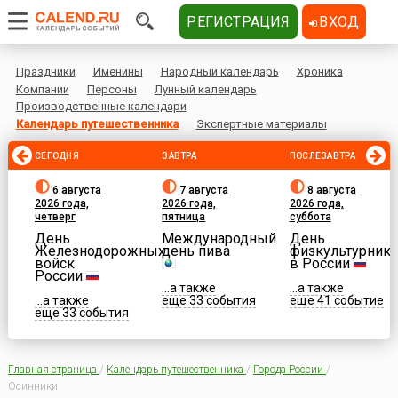
РЕГИСТРАЦИЯ
ВХОД
Праздники
Именины
Народный календарь
Хроника
Компании
Персоны
Лунный календарь
Производственные календари
Календарь путешественника
Экспертные материалы
СЕГОДНЯ
ЗАВТРА
ПОСЛЕЗАВТРА
6 августа
7 августа
8 августа
2026 года,
2026 года,
2026 года,
четверг
пятница
суббота
День
Международный
День
Железнодорожных
день пива
физкультурника
войск
в России
России
...а также
...а также
...а также
еще 33 события
еще 41 событие
еще 33 события
Главная страница
/
Календарь путешественника
/
Города России
/
Осинники