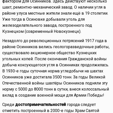
фактором для Осинников. Здесь действуют несколько
шахт, ремонтно-механический завод. О наличии угля в
районе улуса местные жители знали ещё в 19 столетии.
Уже тогда в Осиновке добывали уголь для
железоделательного завода, построенного под
Кузнецком (современный Новокузнецк).
Незадолго до революционных потрясений 1917 года в
районе Осинников велись геологоразведочные работы,
существовало акционерное общество Кузнецких
угольных копей. После окончания Гражданской войны
добыча коксующегося угля в Осинниках продолжилась.
В 1930-е годы суточная норма угледобычи на шахтах
Осинников уже достигала 3500 тонн. За годы Великой
Отечественной войны шахтёры Осинников подняли эту
норму с 5000 до 8000 тонн в сутки, внеся колоссальный
вклад в создание военной мощи для Армии Победы!
Среди
достопримечательностей
города следует
отметить построенный в 2000-е годы Храм Святой