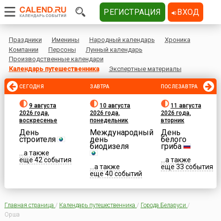
РЕГИСТРАЦИЯ
ВХОД
Праздники
Именины
Народный календарь
Хроника
Компании
Персоны
Лунный календарь
Производственные календари
Календарь путешественника
Экспертные материалы
СЕГОДНЯ
ЗАВТРА
ПОСЛЕЗАВТРА
9 августа
10 августа
11 августа
2026 года,
2026 года,
2026 года,
воскресенье
понедельник
вторник
День
Международный
День
строителя
день
белого
биодизеля
гриба
...а также
еще 42 события
...а также
...а также
еще 33 события
еще 40 событий
Главная страница
/
Календарь путешественника
/
Города Беларуси
/
Орша