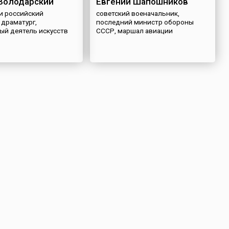
Володарский
Евгений Шапошников
 и российский
советский военачальник,
 драматург,
последний министр обороны
ый деятель искусств
СССР, маршал авиации