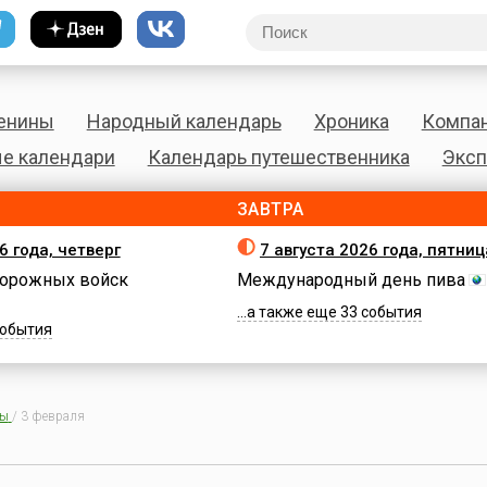
енины
Народный календарь
Хроника
Компа
е календари
Календарь путешественника
Эксп
ЗАВТРА
6 года, четверг
7 августа 2026 года, пятниц
орожных войск
Международный день пива
...а также еще 33 события
 события
ны
/
3 февраля