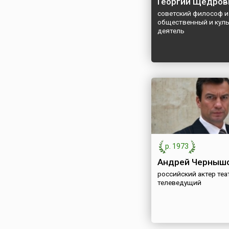
Георгий Щедров
советский философ и
общественный и кул
деятель
р. 1973
Андрей Черныш
российский актер теат
телеведущий