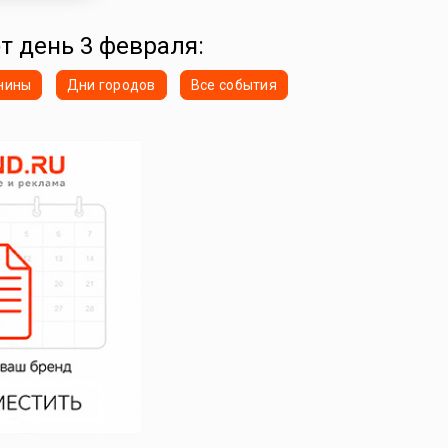
от день 3 февраля:
нины
Дни городов
Все события