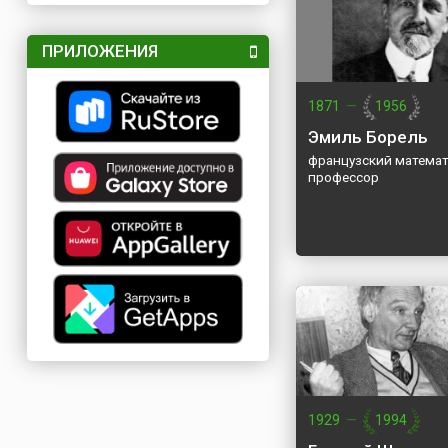
ПРИЛОЖЕНИЯ
1871
—
1956
Эмиль Борель
французский математ
профессор
1929
—
1994