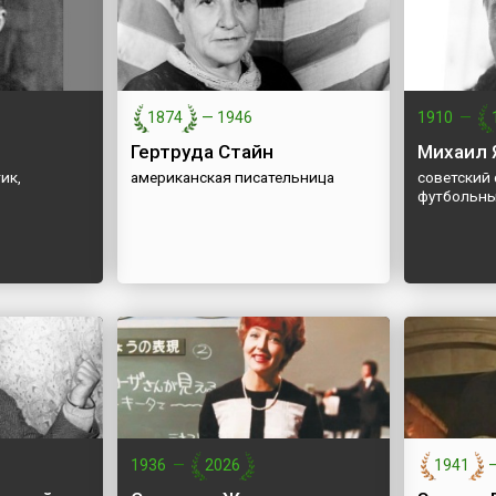
1874
—
1946
1910
—
Гертруда Стайн
Михаил 
ик,
американская писательница
советский 
футбольны
1936
—
2026
1941