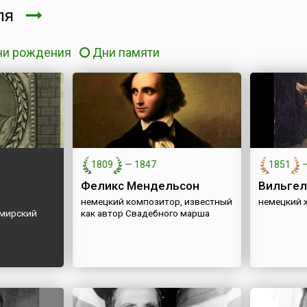
аля
ни рождения
Дни памяти
1809
—
1847
1851
Феликс Мендельсон
Вильгел
немецкий композитор, известный
немецкий 
имирский
как автор Свадебного марша