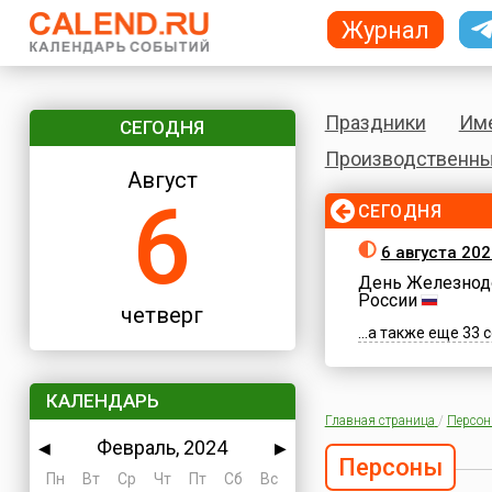
Журнал
Праздники
Им
СЕГОДНЯ
Производственны
Август
6
СЕГОДНЯ
6 августа 202
День Железнод
России
четверг
...а также еще 33
КАЛЕНДАРЬ
Главная страница
/
Персо
Февраль, 2024
◀
▶
Персоны
Пн
Вт
Ср
Чт
Пт
Сб
Вс