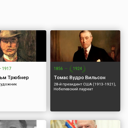
—
1917
1856
—
1924
ьм Трюбнер
Томас Вудро Вильсон
художник
28-й президент США (1913-1921),
Нобелевский лауреат