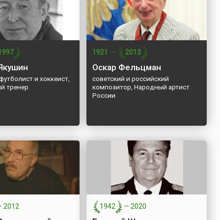
1997
1921
—
2013
Якушин
Оскар Фельцман
футболист и хоккеист,
советский и российский
й тренер
композитор, Народный артист
России
—
2012
1942
—
2020