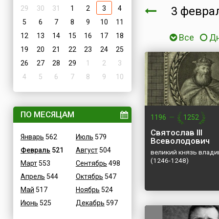
29
30
31
1
2
3
4
3 февр
5
6
7
8
9
10
11
12
13
14
15
16
17
18
Все
Д
19
20
21
22
23
24
25
26
27
28
29
1
2
3
4
5
6
7
8
9
10
ПО МЕСЯЦАМ
1196
—
1252
Святослав III
Январь
562
Июль
579
Всеволодович
Февраль
521
Август
504
великий князь влад
(1246-1248)
Март
553
Сентябрь
498
Апрель
544
Октябрь
547
Май
517
Ноябрь
524
Июнь
525
Декабрь
597