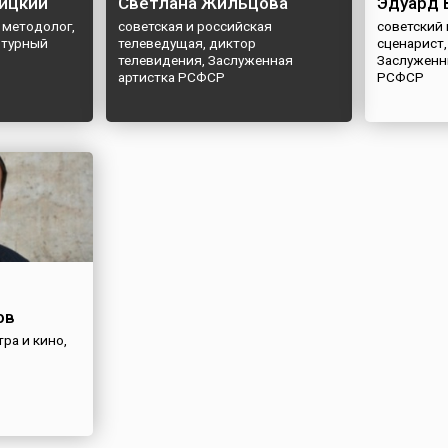
ицкий
Светлана Жильцова
Эдуард 
 методолог,
советская и российская
советский
ьтурный
телеведущая, диктор
сценарист,
телевидения, Заслуженная
Заслуженн
артистка РСФСР
РСФСР
ов
ра и кино,