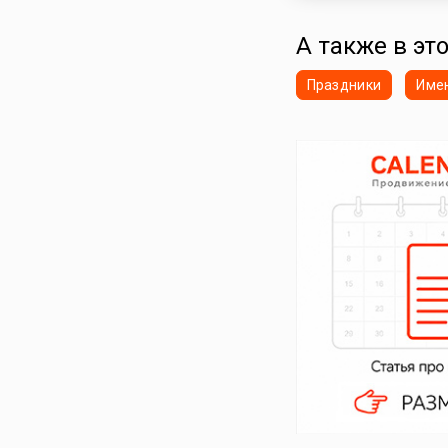
А также в эт
Праздники
Име