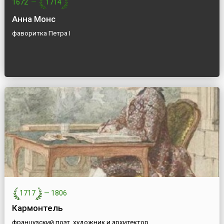
1672
—
1714
Анна Монс
фаворитка Петра I
1717
—
1806
Кармонтель
французский поэт, художник и архитектор