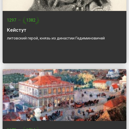
1297
—
1382
Кейстут
литовский герой, князь из династии Гедиминовичей