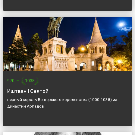
970
—
1038
Иштван I Святой
первый король Венгерского королевства (1000-1038) из
династии Арпадов