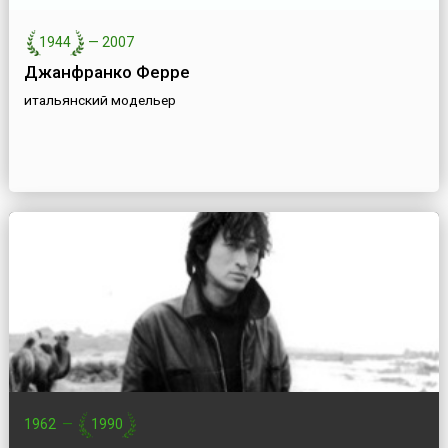
1944
—
2007
Джанфранко Ферре
итальянский модельер
1962
—
1990