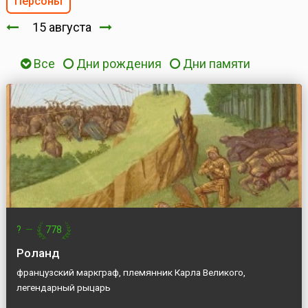
Персоны
15 августа
Все
Дни рождения
Дни памяти
?
—
778
Роланд
французский маркграф, племянник Карла Великого,
легендарный рыцарь