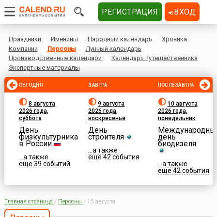
РЕГИСТРАЦИЯ
ВХОД
Праздники
Именины
Народный календарь
Хроника
Компании
Персоны
Лунный календарь
Производственные календари
Календарь путешественника
Экспертные материалы
СЕГОДНЯ
ЗАВТРА
ПОСЛЕЗАВТРА
8 августа
9 августа
10 августа
2026 года,
2026 года,
2026 года,
суббота
воскресенье
понедельник
День
День
Международны
физкультурника
строителя
день
в России
биодизеля
...а также
...а также
еще 42 события
еще 39 событий
...а также
еще 42 события
Главная страница
/
Персоны
/
15 августа