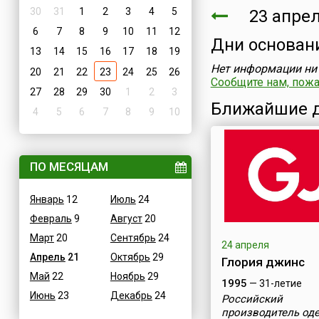
30
31
1
2
3
4
5
23 апре
6
7
8
9
10
11
12
Дни основан
13
14
15
16
17
18
19
Нет информации ни 
20
21
22
23
24
25
26
Сообщите нам, пожал
27
28
29
30
1
2
3
Ближайшие д
4
5
6
7
8
9
10
ПО МЕСЯЦАМ
Январь
12
Июль
24
Февраль
9
Август
20
Март
20
Сентябрь
24
24 апреля
Апрель
21
Октябрь
29
Глория джинс
Май
22
Ноябрь
29
1995
— 31-летие
Июнь
23
Декабрь
24
Российский
производитель од