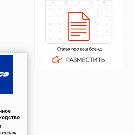
чное
ходство
е
оходная