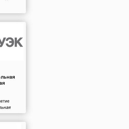
ольная
ая
летие
льная