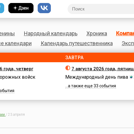
енины
Народный календарь
Хроника
Компа
е календари
Календарь путешественника
Эксп
ЗАВТРА
6 года, четверг
7 августа 2026 года, пятниц
орожных войск
Международный день пива
...а также еще 33 события
 события
нии
/
23 апреля