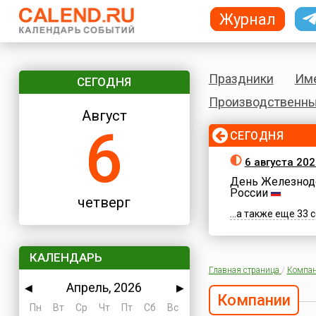
Журнал
Праздники
Им
СЕГОДНЯ
Производственны
Август
6
СЕГОДНЯ
6 августа 202
День Железнод
России
четверг
...а также еще 33
КАЛЕНДАРЬ
Главная страница
/
Компа
Апрель, 2026
◀
▶
Компании
Пн
Вт
Ср
Чт
Пт
Сб
Вс