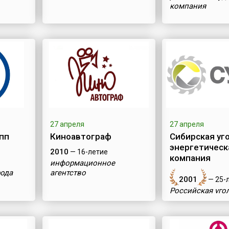
компания
27 апреля
27 апреля
пп
Киноавтограф
Сибирская уг
энергетическ
2010
— 16-летие
компания
информационное
рода
агентство
2001
— 25-
Российская уго
компания