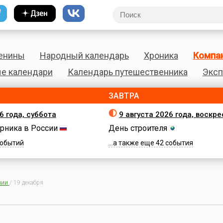
енины
Народный календарь
Хроника
Компа
е календари
Календарь путешественника
Эксп
ЗАВТРА
6 года, суббота
9 августа 2026 года, воскр
рника в России
День строителя
 событий
...а также еще 42 события
нии
/
19 декабря