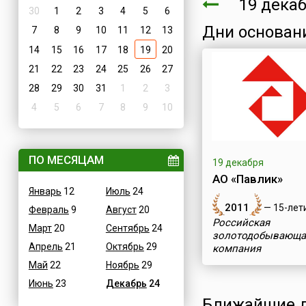
19 дека
30
1
2
3
4
5
6
Дни основан
7
8
9
10
11
12
13
14
15
16
17
18
19
20
21
22
23
24
25
26
27
28
29
30
31
1
2
3
4
5
6
7
8
9
10
ПО МЕСЯЦАМ
19 декабря
АО «Павлик»
Январь
12
Июль
24
2011
— 15-лет
Февраль
9
Август
20
Российская
Март
20
Сентябрь
24
золотодобывающа
Апрель
21
Октябрь
29
компания
Май
22
Ноябрь
29
Июнь
23
Декабрь
24
Ближайшие д