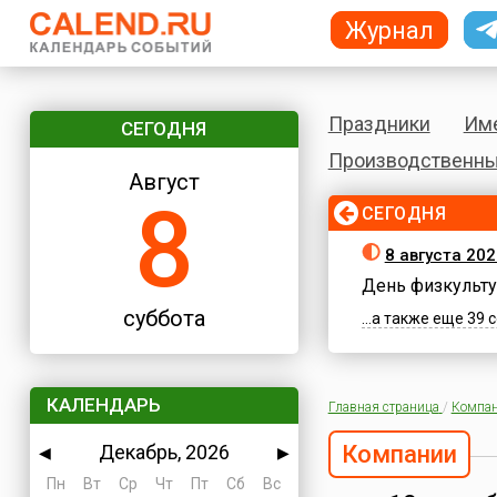
Журнал
Праздники
Им
СЕГОДНЯ
Производственны
Август
8
СЕГОДНЯ
8 августа 202
День физкульту
суббота
...а также еще 39
КАЛЕНДАРЬ
Главная страница
/
Компа
Декабрь, 2026
Компании
◀
▶
Пн
Вт
Ср
Чт
Пт
Сб
Вс