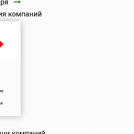
бря
ия компаний
ие
я
ни компаний