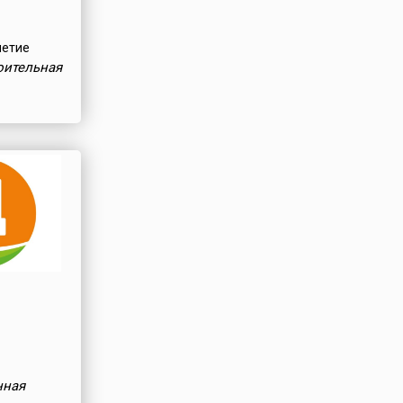
летие
оительная
нная