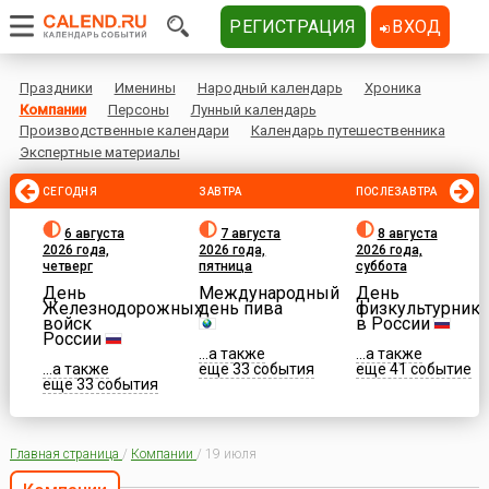
РЕГИСТРАЦИЯ
ВХОД
Праздники
Именины
Народный календарь
Хроника
Компании
Персоны
Лунный календарь
Производственные календари
Календарь путешественника
Экспертные материалы
СЕГОДНЯ
ЗАВТРА
ПОСЛЕЗАВТРА
6 августа
7 августа
8 августа
2026 года,
2026 года,
2026 года,
четверг
пятница
суббота
День
Международный
День
Железнодорожных
день пива
физкультурника
войск
в России
России
...а также
...а также
...а также
еще 33 события
еще 41 событие
еще 33 события
Главная страница
/
Компании
/
19 июля