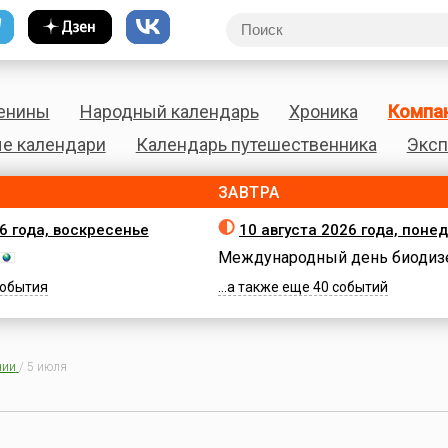
енины
Народный календарь
Хроника
Компа
е календари
Календарь путешественника
Эксп
ЗАВТРА
26 года, воскресенье
10 августа 2026 года, поне
Международный день биодиз
 события
...а также еще 40 событий
нии
/
5 июля