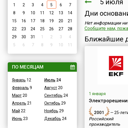
5 июл
1
2
3
4
5
6
7
Дни основан
8
9
10
11
12
13
14
15
16
17
18
19
20
21
Нет информации ни 
Сообщите нам, пожал
22
23
24
25
26
27
28
29
30
31
1
2
3
4
Ближайшие д
5
6
7
8
9
10
11
ПО МЕСЯЦАМ
Январь
12
Июль
24
Февраль
9
Август
20
1 января
Март
20
Сентябрь
24
Электрорешения
Апрель
21
Октябрь
29
Май
22
Ноябрь
29
2001
— 25-лет
Июнь
23
Декабрь
24
Российский
производитель