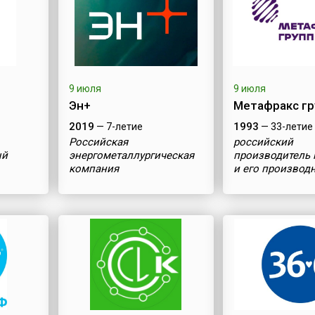
9 июля
9 июля
Эн+
Метафракс гр
2019
1993
— 7-летие
— 33-летие
Российская
российский
ый
энергометаллургическая
производитель
компания
и его производ