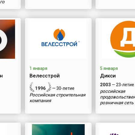
го
1 января
5 января
н
Велесстрой
Дикси
2003
— 23-летие
1996
— 30-летие
российская
Российская строительная
продовольстве
компания
розничная сеть