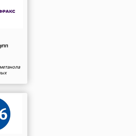
упп
 метанола
ных