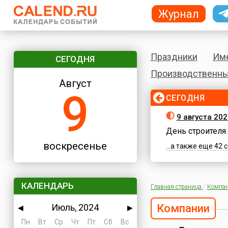
Журнал
Праздники
Им
СЕГОДНЯ
Производственны
Август
9
СЕГОДНЯ
9 августа 20
День строителя
воскресенье
...а также еще 42
КАЛЕНДАРЬ
Главная страница
/
Компа
Июль, 2024
Компании
◀
▶
Пн
Вт
Ср
Чт
Пт
Сб
Вс