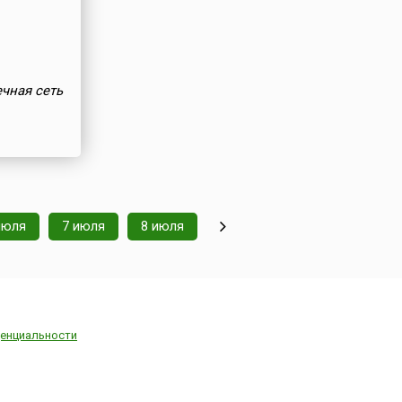
ечная сеть
июля
7 июля
8 июля
енциальности