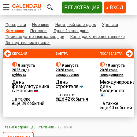
РЕГИСТРАЦИЯ
ВХОД
Праздники
Именины
Народный календарь
Хроника
Компании
Персоны
Лунный календарь
Производственные календари
Календарь путешественника
Экспертные материалы
СЕГОДНЯ
ЗАВТРА
ПОСЛЕЗАВТРА
8 августа
9 августа
10 августа
2026 года,
2026 года,
2026 года,
суббота
воскресенье
понедельник
День
День
Международны
физкультурника
строителя
день
в России
биодизеля
...а также
...а также
еще 42 события
еще 39 событий
...а также
еще 40 событий
Главная страница
/
Компании
/
12 июня