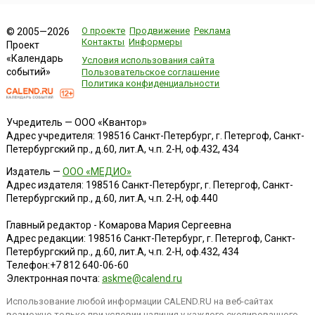
О проекте
Продвижение
Реклама
© 2005—2026
Контакты
Информеры
Проект
«Календарь
Условия использования сайта
событий»
Пользовательское соглашение
Политика конфиденциальности
Учредитель — ООО «Квантор»
Адрес учредителя: 198516 Санкт-Петербург, г. Петергоф, Санкт-
Петербургский пр., д.60, лит.А, ч.п. 2-Н, оф.432, 434
Издатель —
ООО «МЕДИО»
Адрес издателя: 198516 Санкт-Петербург, г. Петергоф, Санкт-
Петербургский пр., д.60, лит.А, ч.п. 2-Н, оф.440
Главный редактор - Комарова Мария Сергеевна
Адрес редакции:
198516
Санкт-Петербург, г. Петергоф
,
Санкт-
Петербургский пр., д.60, лит.А, ч.п. 2-Н, оф.432, 434
Телефон:
+7 812 640-06-60
Электронная почта:
askme@calend.ru
Использование любой информации CALEND.RU на веб-сайтах
возможно только при условии наличия у каждого скопированного