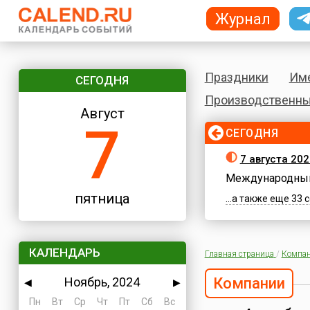
Журнал
Праздники
Им
СЕГОДНЯ
Производственны
Август
7
СЕГОДНЯ
7 августа 202
Международный
пятница
...а также еще 33
КАЛЕНДАРЬ
Главная страница
/
Компа
Ноябрь, 2024
Компании
◀
▶
Пн
Вт
Ср
Чт
Пт
Сб
Вс