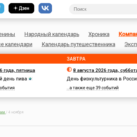
енины
Народный календарь
Хроника
Компа
е календари
Календарь путешественника
Эксп
ЗАВТРА
6 года, пятница
8 августа 2026 года, суббот
 день пива
День физкультурника в Росси
 события
...а также еще 39 событий
нии
/
4 ноября