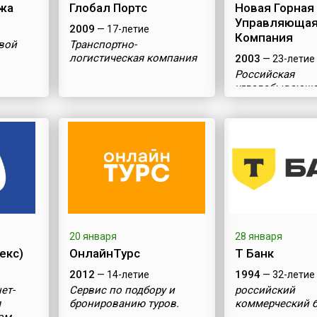
жа
Глобал Портс
Новая Горная
Управляюща
2009
— 17-летие
Компания
вой
Транспортно-
логистическая компания
2003
— 23-летие
Российская
угледобывающ
компания
20 января
28 января
екс)
ОнлайнТурс
Т Банк
2012
1994
— 14-летие
— 32-летие
ет-
Сервис по подбору и
российский
я
бронированию туров.
коммерческий 