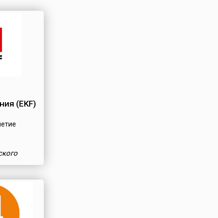
ия (EKF)
летие
ского