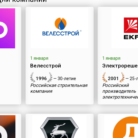
1 января
1 января
Велесстрой
Электрорешен
1996
2001
— 30-летие
— 25-
Российская строительная
Российский
компания
производитель
электротехниче
оборудования