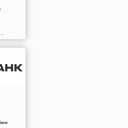
я
ая
банк