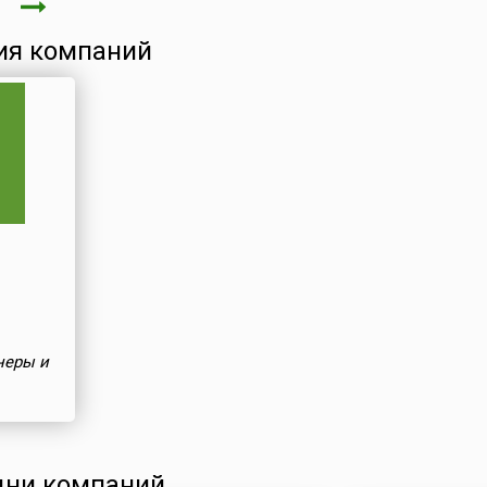
ря
ия компаний
неры и
ни компаний