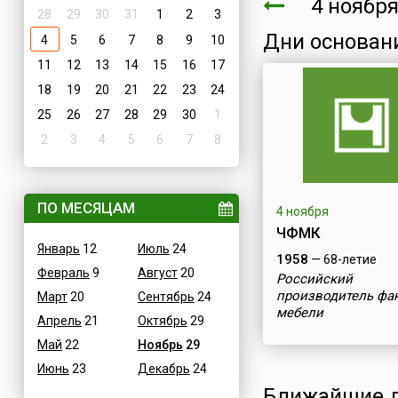
4 нояб
28
29
30
31
1
2
3
Дни основан
4
5
6
7
8
9
10
11
12
13
14
15
16
17
18
19
20
21
22
23
24
25
26
27
28
29
30
1
2
3
4
5
6
7
8
ПО МЕСЯЦАМ
4 ноября
ЧФМК
Январь
12
Июль
24
1958
— 68-летие
Февраль
9
Август
20
Российский
производитель фа
Март
20
Сентябрь
24
мебели
Апрель
21
Октябрь
29
Май
22
Ноябрь
29
Июнь
23
Декабрь
24
Ближайшие д