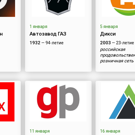
1 января
5 января
н
Автозавод ГАЗ
Дикси
1932
2003
— 94-летие
— 23-летие
российская
продовольстве
розничная сеть
11 января
16 января