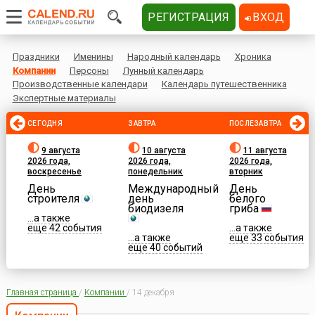
РЕГИСТРАЦИЯ
ВХОД
Праздники
Именины
Народный календарь
Хроника
Компании
Персоны
Лунный календарь
Производственные календари
Календарь путешественника
Экспертные материалы
СЕГОДНЯ
ЗАВТРА
ПОСЛЕЗАВТРА
9 августа
10 августа
11 августа
2026 года,
2026 года,
2026 года,
воскресенье
понедельник
вторник
День
Международный
День
строителя
день
белого
биодизеля
гриба
...а также
еще 42 события
...а также
...а также
еще 33 события
еще 40 событий
Главная страница
/
Компании
/
14 декабря