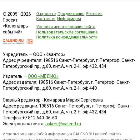
О проекте
Продвижение
Реклама
© 2005—2026
Контакты
Информеры
Проект
«Календарь
Условия использования сайта
событий»
Пользовательское соглашение
Политика конфиденциальности
Учредитель — ООО «Квантор»
Адрес учредителя: 198516 Санкт-Петербург, г. Петергоф, Санкт-
Петербургский пр., д.60, лит.А, ч.п. 2-Н, оф.432, 434
Издатель —
ООО «МЕДИО»
Адрес издателя: 198516 Санкт-Петербург, г. Петергоф, Санкт-
Петербургский пр., д.60, лит.А, ч.п. 2-Н, оф.440
Главный редактор - Комарова Мария Сергеевна
Адрес редакции:
198516
Санкт-Петербург, г. Петергоф
,
Санкт-
Петербургский пр., д.60, лит.А, ч.п. 2-Н, оф.432, 434
Телефон:
+7 812 640-06-60
Электронная почта:
askme@calend.ru
Использование любой информации CALEND.RU на веб-сайтах
возможно только при условии наличия у каждого скопированного