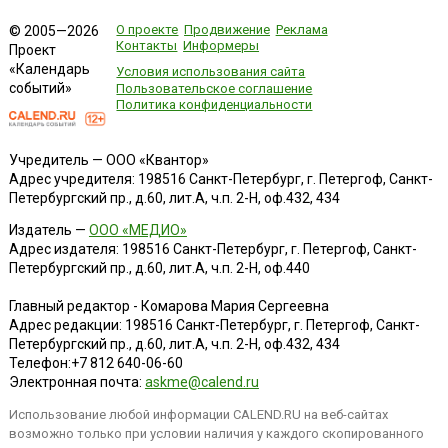
О проекте
Продвижение
Реклама
© 2005—2026
Контакты
Информеры
Проект
«Календарь
Условия использования сайта
событий»
Пользовательское соглашение
Политика конфиденциальности
Учредитель — ООО «Квантор»
Адрес учредителя: 198516 Санкт-Петербург, г. Петергоф, Санкт-
Петербургский пр., д.60, лит.А, ч.п. 2-Н, оф.432, 434
Издатель —
ООО «МЕДИО»
Адрес издателя: 198516 Санкт-Петербург, г. Петергоф, Санкт-
Петербургский пр., д.60, лит.А, ч.п. 2-Н, оф.440
Главный редактор - Комарова Мария Сергеевна
Адрес редакции:
198516
Санкт-Петербург, г. Петергоф
,
Санкт-
Петербургский пр., д.60, лит.А, ч.п. 2-Н, оф.432, 434
Телефон:
+7 812 640-06-60
Электронная почта:
askme@calend.ru
Использование любой информации CALEND.RU на веб-сайтах
возможно только при условии наличия у каждого скопированного