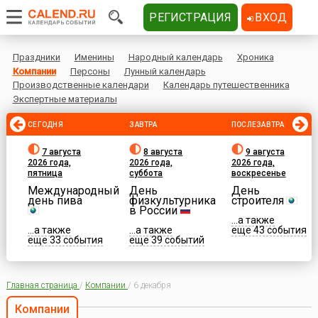
РЕГИСТРАЦИЯ
ВХОД
Праздники
Именины
Народный календарь
Хроника
Компании
Персоны
Лунный календарь
Производственные календари
Календарь путешественника
Экспертные материалы
СЕГОДНЯ
ЗАВТРА
ПОСЛЕЗАВТРА
7 августа
8 августа
9 августа
2026 года,
2026 года,
2026 года,
пятница
суббота
воскресенье
Международный
День
День
день пива
физкультурника
строителя
в России
...а также
...а также
...а также
еще 43 события
еще 33 события
еще 39 событий
Главная страница
/
Компании
/
6 декабря
Компании