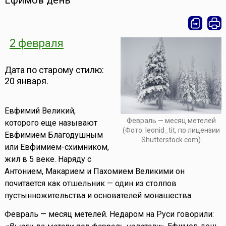
Ефимов день
2 февраля
Дата по старому стилю:
20 января.
Евфимий Великий,
Февраль — месяц метелей
которого еще называют
(Фото: leonid_tit, по лицензии
Евфимием Благодушным
Shutterstock.com)
или Евфимием-схимником,
жил в 5 веке. Наряду с
Антонием, Макарием и Пахомием Великими он
почитается как отшельник — один из столпов
пустынножительства и основателей монашества.
Февраль — месяц метелей. Недаром на Руси говорили: