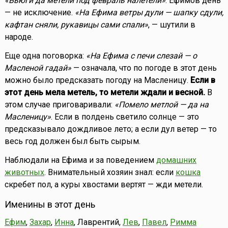
«Вьюги да метели под февраль налетели»
. Ефимов день
— не исключение.
«На Ефима ветры дули — шапку сдули,
кафтан сняли, рукавицы сами спали»
, — шутили в
народе.
Еще одна поговорка:
«На Ефима с печи слезай — о
Масленой гадай»
— означала, что по погоде в этот день
можно было предсказать погоду на Масленицу.
Если в
этот день мела метель, то метели ждали и весной.
В
этом случае приговаривали:
«Помело метлой — да на
Масленицу»
. Если в полдень светило солнце — это
предсказывало дождливое лето; а если дул ветер — то
весь год должен был быть сырым.
Наблюдали на Ефима и за поведением
домашних
животных
. Внимательный хозяин знал: если
кошка
скребет пол, а куры хвостами вертят — жди метели.
Именины в этот день
Ефим
,
Захар
,
Инна
, Лаврентий,
Лев
,
Павел
,
Римма