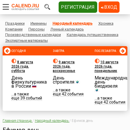
РЕГИСТРАЦИЯ
ВХОД
Праздники
Именины
Народный календарь
Хроника
Компании
Персоны
Лунный календарь
Производственные календари
Календарь путешественника
Экспертные материалы
СЕГОДНЯ
ЗАВТРА
ПОСЛЕЗАВТРА
8 августа
9 августа
10 августа
2026 года,
2026 года,
2026 года,
суббота
воскресенье
понедельник
День
День
Международны
физкультурника
строителя
день
в России
биодизеля
...а также
...а также
еще 42 события
еще 39 событий
...а также
еще 42 события
Главная страница
/
Народный календарь
/
Ефимов день