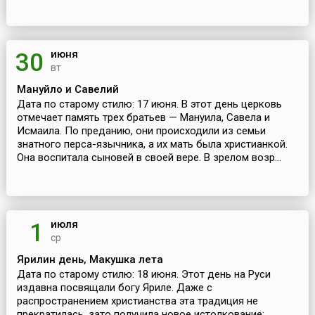
июня
30
вт
Мануйло и Савелий
Дата по старому стилю: 17 июня. В этот день церковь
отмечает память трех братьев — Мануила, Савела и
Исмаила. По преданию, они происходили из семьи
знатного перса-язычника, а их мать была христианкой.
Она воспитала сыновей в своей вере. В зрелом возр...
июля
1
ср
Ярилин день, Макушка лета
Дата по старому стилю: 18 июня. Этот день на Руси
издавна посвящали богу Яриле. Даже с
распространением христианства эта традиция не
прекратилась, зато получила новое истолкование: