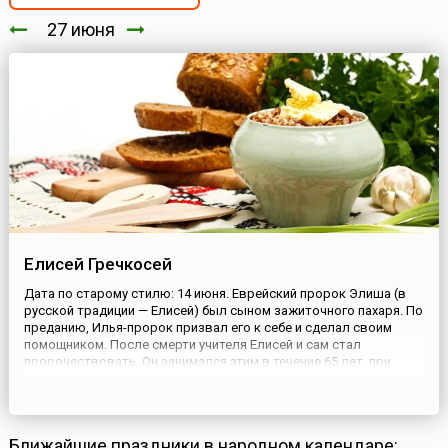
27 июня
Елисей Гречкосей
Дата по старому стилю: 14 июня. Еврейский пророк Элиша (в
русской традиции — Елисей) был сыном зажиточного пахаря. По
преданию, Илья-пророк призвал его к себе и сделал своим
помощником. После смерти учителя Елисей и сам стал
пророчествовать. Он занимался этим в течение 65 лет, при
шести израильских царях, говоря правителям всю правду,
обличая нечестие и идолопоклонство. Елисей умер в глубокой
стар...
Ближайшие праздники в народном календаре: