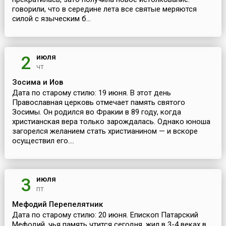
говорили, что в середине лета все святые меряются
силой с языческим б...
июля
2
чт
Зосима и Иов
Дата по старому стилю: 19 июня. В этот день
Православная церковь отмечает память святого
Зосимы. Он родился во Фракии в 89 году, когда
христианская вера только зарождалась. Однако юноша
загорелся желанием стать христианином — и вскоре
осуществил его....
июля
3
пт
Мефодий Перепелятник
Дата по старому стилю: 20 июня. Епископ Патарский
Мефодий, чья память чтится сегодня, жил в 3-4 веках в