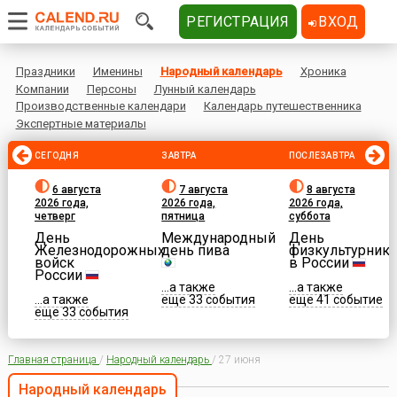
РЕГИСТРАЦИЯ
ВХОД
Праздники
Именины
Народный календарь
Хроника
Компании
Персоны
Лунный календарь
Производственные календари
Календарь путешественника
Экспертные материалы
СЕГОДНЯ
ЗАВТРА
ПОСЛЕЗАВТРА
6 августа
7 августа
8 августа
2026 года,
2026 года,
2026 года,
четверг
пятница
суббота
День
Международный
День
Железнодорожных
день пива
физкультурника
войск
в России
России
...а также
...а также
...а также
еще 33 события
еще 41 событие
еще 33 события
Главная страница
/
Народный календарь
/
27 июня
Народный календарь