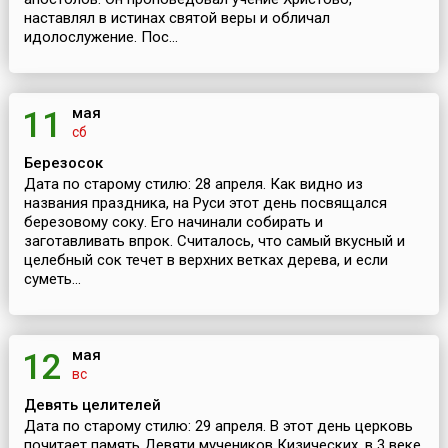
наставлял в истинах святой веры и обличал
идолослужение. Пос...
мая
11
сб
Березосок
Дата по старому стилю: 28 апреля. Как видно из
названия праздника, на Руси этот день посвящался
березовому соку. Его начинали собирать и
заготавливать впрок. Считалось, что самый вкусный и
целебный сок течет в верхних ветках дерева, и если
суметь...
мая
12
вс
Девять целителей
Дата по старому стилю: 29 апреля. В этот день церковь
почитает память Девяти мучеников Кизических, в 3 веке