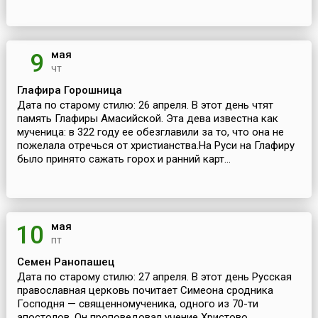
мая
9
чт
Глафира Горошница
Дата по старому стилю: 26 апреля. В этот день чтят
память Глафиры Амасийской. Эта дева известна как
мученица: в 322 году ее обезглавили за то, что она не
пожелала отречься от христианства.На Руси на Глафиру
было принято сажать горох и ранний карт...
мая
10
пт
Семен Ранопашец
Дата по старому стилю: 27 апреля. В этот день Русская
православная церковь почитает Симеона сродника
Господня — священномученика, одного из 70-ти
апостолов. Он проповедовал учение Христово,