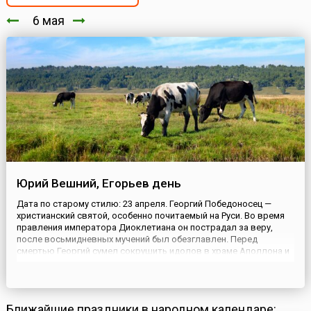
6 мая
Юрий Вешний, Егорьев день
Дата по старому стилю: 23 апреля. Георгий Победоносец —
христианский святой, особенно почитаемый на Руси. Во время
правления императора Диоклетиана он пострадал за веру,
после восьмидневных мучений был обезглавлен. Перед
смертью Георгий сумел сокрушить идолов в храме Аполлона и
обратить в христианство жену самого императора —
Александру. Также этому святому приписывается победа над
змеем, опустоша...
Ближайшие праздники в народном календаре: