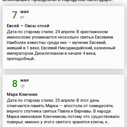
мая
7
вт
Евсей — Овсы отсей
Дата по старому стилю: 24 апреля. В христианском
именослове упоминается несколько святых Евсевиев.
Наиболее известны среди них — мученик Евсевий,
живший в 1 веке; Евсевий Никодмидийский, казненный
императором Диоклетианом в начале 4 века;
преподобный...
мая
8
ср
Марк Ключник
Дата по старому стилю: 25 апреля. В этот день
отмечается память Марка — апостола от семидесяти,
верного спутника святых Павла и Варнавы. В народе
Марка именовали Ключником, потому что существовало
поверье: именно у этого святого хранятся ключи, к...