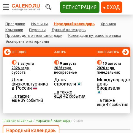
РЕГИСТРАЦИЯ
ВХОД
Праздники
Именины
Народный календарь
Хроника
Компании
Персоны
Лунный календарь
Производственные календари
Календарь путешественника
Экспертные материалы
СЕГОДНЯ
ЗАВТРА
ПОСЛЕЗАВТРА
8 августа
9 августа
10 августа
2026 года,
2026 года,
2026 года,
суббота
воскресенье
понедельник
День
День
Международны
физкультурника
строителя
день
в России
биодизеля
...а также
...а также
еще 42 события
еще 39 событий
...а также
еще 42 события
Главная страница
/
Народный календарь
/
6 мая
Народный календарь