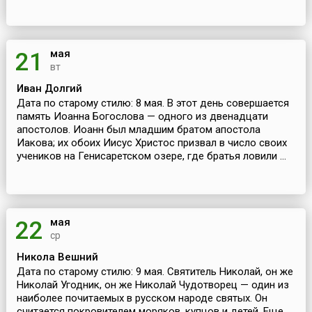
мая
21
вт
Иван Долгий
Дата по старому стилю: 8 мая. В этот день совершается
память Иоанна Богослова — одного из двенадцати
апостолов. Иоанн был младшим братом апостола
Иакова; их обоих Иисус Христос призвал в число своих
учеников на Генисаретском озере, где братья ловили ...
мая
22
ср
Никола Вешний
Дата по старому стилю: 9 мая. Святитель Николай, он же
Николай Угодник, он же Николай Чудотворец — один из
наиболее почитаемых в русском народе святых. Он
считается покровителем моряков, купцов и детей. Еще