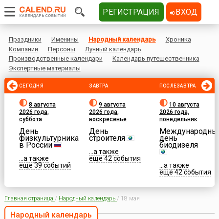
РЕГИСТРАЦИЯ
ВХОД
Праздники
Именины
Народный календарь
Хроника
Компании
Персоны
Лунный календарь
Производственные календари
Календарь путешественника
Экспертные материалы
СЕГОДНЯ
ЗАВТРА
ПОСЛЕЗАВТРА
8 августа
9 августа
10 августа
2026 года,
2026 года,
2026 года,
суббота
воскресенье
понедельник
День
День
Международны
физкультурника
строителя
день
в России
биодизеля
...а также
...а также
еще 42 события
еще 39 событий
...а также
еще 42 события
Главная страница
/
Народный календарь
/
18 мая
Народный календарь