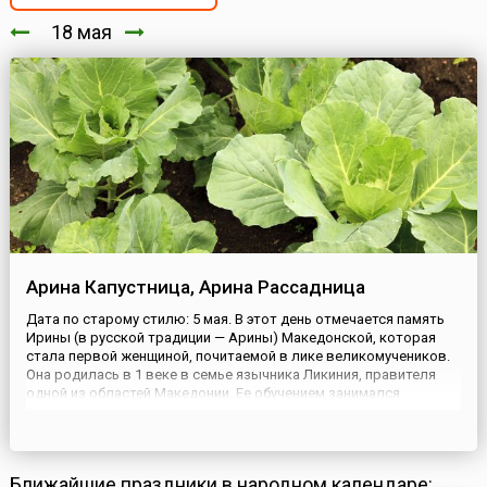
18 мая
Арина Капустница, Арина Рассадница
Дата по старому стилю: 5 мая. В этот день отмечается память
Ирины (в русской традиции — Арины) Македонской, которая
стала первой женщиной, почитаемой в лике великомучеников.
Она родилась в 1 веке в семье язычника Ликиния, правителя
одной из областей Македонии. Ее обучением занимался
наставник Апелиан, который был христианином, хотя и скрывал
это.Впоследствии девушка и сама приняла христианство...
Ближайшие праздники в народном календаре: