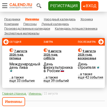
РЕГИСТРАЦИЯ
ВХОД
Праздники
Именины
Народный календарь
Хроника
Компании
Персоны
Лунный календарь
Производственные календари
Календарь путешественника
Экспертные материалы
СЕГОДНЯ
ЗАВТРА
ПОСЛЕЗАВТРА
7 августа
8 августа
9 августа
2026 года,
2026 года,
2026 года,
пятница
суббота
воскресенье
Международный
День
День
день пива
физкультурника
строителя
в России
...а также
...а также
...а также
еще 42 события
еще 33 события
еще 39 событий
Главная страница
/
Именины
/
22 августа
Именины