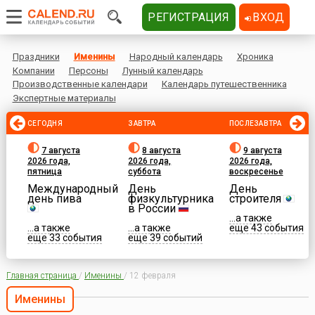
РЕГИСТРАЦИЯ
ВХОД
Праздники
Именины
Народный календарь
Хроника
Компании
Персоны
Лунный календарь
Производственные календари
Календарь путешественника
Экспертные материалы
СЕГОДНЯ
ЗАВТРА
ПОСЛЕЗАВТРА
7 августа
8 августа
9 августа
2026 года,
2026 года,
2026 года,
пятница
суббота
воскресенье
Международный
День
День
день пива
физкультурника
строителя
в России
...а также
...а также
...а также
еще 43 события
еще 33 события
еще 39 событий
Главная страница
/
Именины
/
12 февраля
Именины