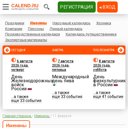
РЕГИСТРАЦИЯ
ВХОД
Праздники
Именины
Народный календарь
Хроника
Компании
Персоны
Лунный календарь
Производственные календари
Календарь путешественника
Экспертные материалы
СЕГОДНЯ
ЗАВТРА
ПОСЛЕЗАВТРА
6 августа
7 августа
8 августа
2026 года,
2026 года,
2026 года,
четверг
пятница
суббота
День
Международный
День
Железнодорожных
день пива
физкультурника
войск
в России
России
...а также
...а также
...а также
еще 33 события
еще 41 событие
еще 33 события
Главная страница
/
Именины
/
11 февраля
Именины