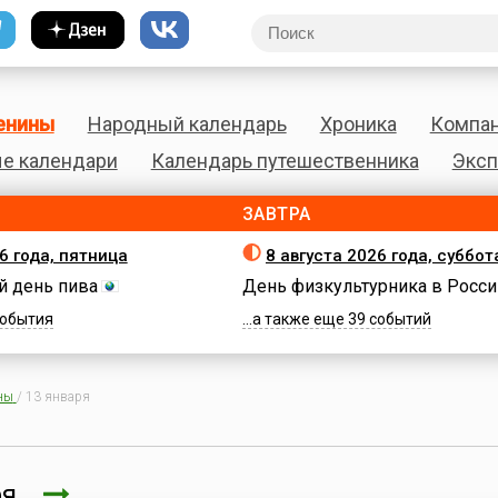
енины
Народный календарь
Хроника
Компа
е календари
Календарь путешественника
Эксп
ЗАВТРА
6 года, пятница
8 августа 2026 года, суббот
 день пива
День физкультурника в Росси
 события
...а также еще 39 событий
ны
/
13 января
аря