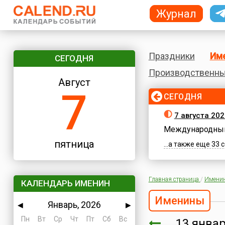
Журнал
Праздники
Им
СЕГОДНЯ
Производственны
Август
7
СЕГОДНЯ
7 августа 202
Международный
пятница
...а также еще 33
Главная страница
/
Имени
КАЛЕНДАРЬ ИМЕНИН
Именины
Январь, 2026
◀
▶
Пн
Вт
Ср
Чт
Пт
Сб
Вс
13 янв