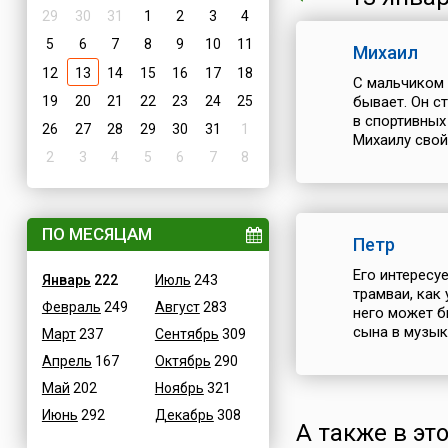
29
30
31
1
2
3
4
5
6
7
8
9
10
11
Михаил
12
13
14
15
16
17
18
С мальчиком 
19
20
21
22
23
24
25
бывает. Он с
в спортивных
26
27
28
29
30
31
1
Михаилу свой
2
3
4
5
6
7
8
ПО МЕСЯЦАМ
Петр
Его интересуе
Январь
222
Июль
243
трамваи, как
Февраль
249
Август
283
него может б
сына в музыка
Март
237
Сентябрь
309
Апрель
167
Октябрь
290
Май
202
Ноябрь
321
Июнь
292
Декабрь
308
А также в это