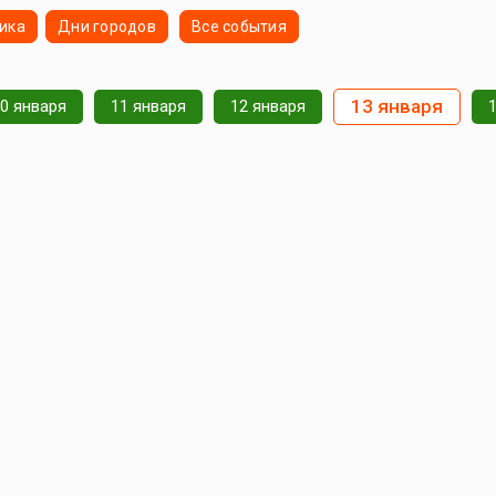
ика
Дни городов
Все события
13 января
0 января
11 января
12 января