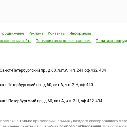
Продвижение
Реклама
Контакты
Информеры
ользования сайта
Пользовательское соглашение
Политика конфид
нкт-Петербургский пр., д.60, лит.А, ч.п. 2-Н, оф.432, 434
т-Петербургский пр., д.60, лит.А, ч.п. 2-Н, оф.440
нкт-Петербургский пр., д.60, лит.А, ч.п. 2-Н, оф.432, 434
возможно только при условии наличия у каждого скопированного матер
евидение, газеты и т.п.) требует
особого согласования
. Для согласо