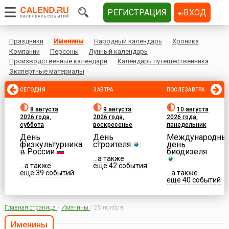
РЕГИСТРАЦИЯ
ВХОД
Праздники
Именины
Народный календарь
Хроника
Компании
Персоны
Лунный календарь
Производственные календари
Календарь путешественника
Экспертные материалы
СЕГОДНЯ
ЗАВТРА
ПОСЛЕЗАВТРА
8 августа
9 августа
10 августа
2026 года,
2026 года,
2026 года,
суббота
воскресенье
понедельник
День
День
Международны
физкультурника
строителя
день
в России
биодизеля
...а также
...а также
еще 42 события
еще 39 событий
...а также
еще 40 событий
Главная страница
/
Именины
/
25 ноября
Именины