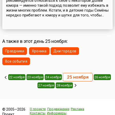
рекомендуется относиться к себе с некоторой долей
юмора — именно такой подход позволит ему избежать в
жизни многих проблем. Кстати, и в детские годы Семёны
нередко прибегают к юмору и шутке для того, чтобы...
А также в этот день 25 ноября:
Праздники
Хроника
Дни городов
Все события
25 ноября
22 ноября
23 ноября
24 ноября
26 ноября
27 ноября
28 ноября
О проекте
Продвижение
Реклама
© 2005—2026
Контакты
Информеры
Проект