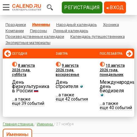
РЕГИСТРАЦИЯ
ВХОД
Праздники
Именины
Народный календарь
Хроника
Компании
Персоны
Лунный календарь
Производственные календари
Календарь путешественника
Экспертные материалы
СЕГОДНЯ
ЗАВТРА
ПОСЛЕЗАВТРА
8 августа
9 августа
10 августа
2026 года,
2026 года,
2026 года,
суббота
воскресенье
понедельник
День
День
Международны
физкультурника
строителя
день
в России
биодизеля
...а также
...а также
еще 42 события
еще 39 событий
...а также
еще 40 событий
Главная страница
/
Именины
/
27 ноября
Именины