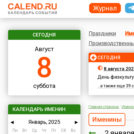
Журнал
Праздники
Им
СЕГОДНЯ
Производственны
Август
8
СЕГОДНЯ
8 августа 202
День физкульту
суббота
...а также еще 39
Главная страница
/
Имени
КАЛЕНДАРЬ ИМЕНИН
Именины
Январь, 2025
◀
▶
Пн
Вт
Ср
Чт
Пт
Сб
Вс
2 янва