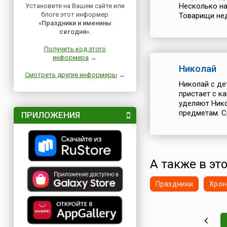
Несколько на
Установите на Вашем сайте или
блоге этот информер
Товарищи нед
«Праздники и именины
сегодня»
.
Получить код этого
информера
→
Николай
Смотреть другие информеры
→
Николай с де
пристает с к
уделяют Нико
предметам. Ср
ПРИЛОЖЕНИЯ
А также в это
Праздники
Хрон