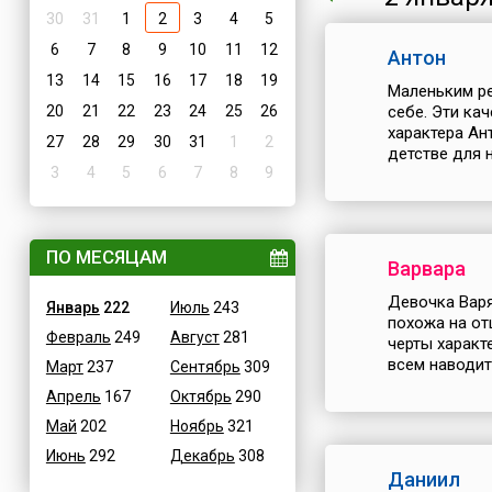
30
31
1
2
3
4
5
6
7
8
9
10
11
12
Антон
13
14
15
16
17
18
19
Маленьким ре
20
21
22
23
24
25
26
себе. Эти ка
характера Ан
27
28
29
30
31
1
2
детстве для н
3
4
5
6
7
8
9
ПО МЕСЯЦАМ
Варвара
Девочка Варя
Январь
222
Июль
243
похожа на от
Февраль
249
Август
281
черты характ
всем наводить
Март
237
Сентябрь
309
Апрель
167
Октябрь
290
Май
202
Ноябрь
321
Июнь
292
Декабрь
308
Даниил