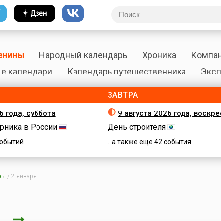
енины
Народный календарь
Хроника
Компа
е календари
Календарь путешественника
Эксп
ЗАВТРА
6 года, суббота
9 августа 2026 года, воскр
рника в России
День строителя
 событий
...а также еще 42 события
ны
/
2 января
ря