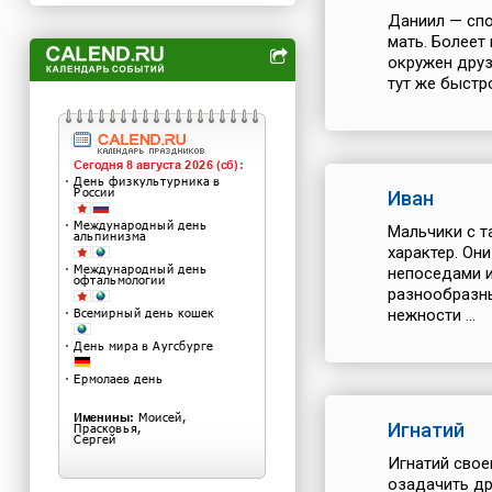
Даниил — спо
мать. Болеет
окружен друз
тут же быстр
Иван
Мальчики с т
характер. Он
непоседами и
разнообразны
нежности ...
Игнатий
Игнатий свое
озадачить др