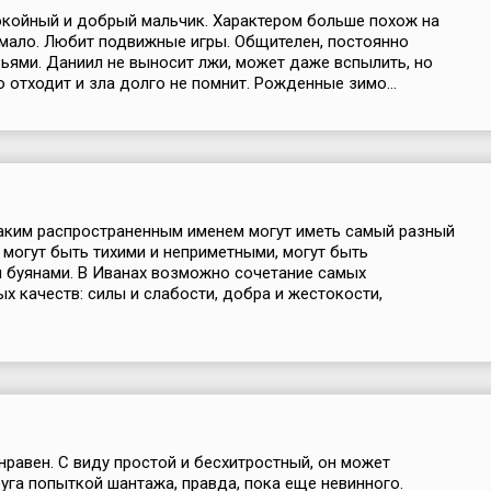
койный и добрый мальчик. Характером больше похож на
 мало. Любит подвижные игры. Общителен, постоянно
ьями. Даниил не выносит лжи, может даже вспылить, но
о отходит и зла долго не помнит. Рожденные зимо...
аким распространенным именем могут иметь самый разный
и могут быть тихими и неприметными, могут быть
 буянами. В Иванах возможно сочетание самых
х качеств: силы и слабости, добра и жестокости,
нравен. С виду простой и бесхитростный, он может
уга попыткой шантажа, правда, пока еще невинного.