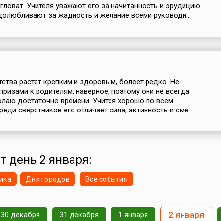
гловат. Учителя уважают его за начитанность и эрудицию.
олюбливают за жадность и желание всеми руководи...
тства растет крепким и здоровым, болеет редко. Не
апризами к родителям, наверное, поэтому они не всегда
лаю достаточно времени. Учится хорошо по всем
еди сверстников его отличает сила, активность и сме...
т день 2 января:
ика
Дни городов
Все события
2 января
30 декабря
31 декабря
1 января