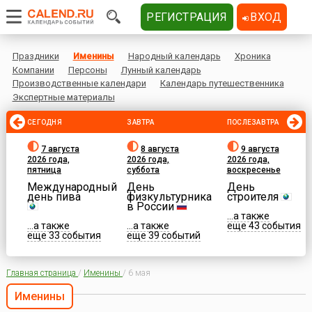
РЕГИСТРАЦИЯ
ВХОД
Праздники
Именины
Народный календарь
Хроника
Компании
Персоны
Лунный календарь
Производственные календари
Календарь путешественника
Экспертные материалы
СЕГОДНЯ
ЗАВТРА
ПОСЛЕЗАВТРА
7 августа
8 августа
9 августа
2026 года,
2026 года,
2026 года,
пятница
суббота
воскресенье
Международный
День
День
день пива
физкультурника
строителя
в России
...а также
...а также
...а также
еще 43 события
еще 33 события
еще 39 событий
Главная страница
/
Именины
/
6 мая
Именины