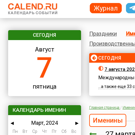
Журнал
Праздники
Им
СЕГОДНЯ
Производственны
Август
7
СЕГОДНЯ
7 августа 202
Международный
пятница
...а также еще 33
Главная страница
/
Имени
КАЛЕНДАРЬ ИМЕНИН
Именины
Март, 2024
◀
▶
Пн
Вт
Ср
Чт
Пт
Сб
Вс
27 мар