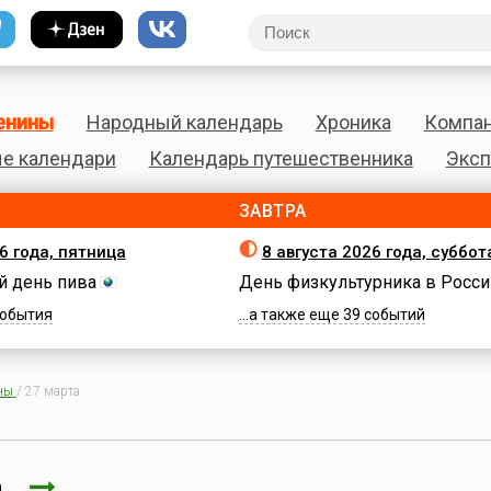
енины
Народный календарь
Хроника
Компа
е календари
Календарь путешественника
Эксп
ЗАВТРА
6 года, пятница
8 августа 2026 года, суббот
 день пива
День физкультурника в Росси
 события
...а также еще 39 событий
ны
/
27 марта
та