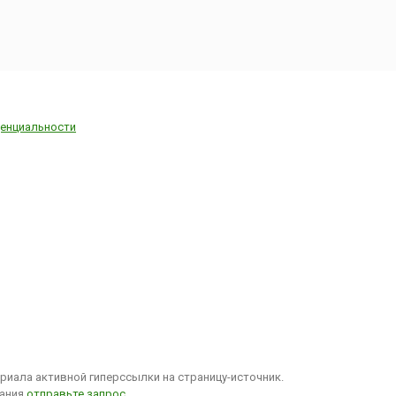
енциальности
иала активной гиперссылки на страницу-источник.
вания
отправьте запрос
.