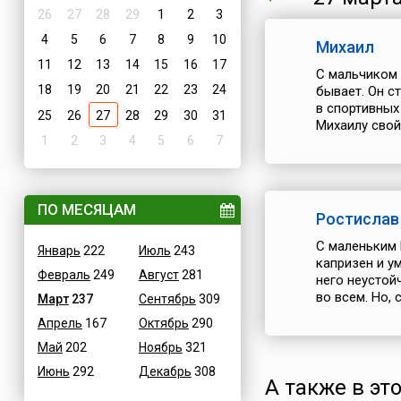
26
27
28
29
1
2
3
4
5
6
7
8
9
10
Михаил
11
12
13
14
15
16
17
С мальчиком 
18
19
20
21
22
23
24
бывает. Он с
в спортивных
25
26
27
28
29
30
31
Михаилу свой
1
2
3
4
5
6
7
ПО МЕСЯЦАМ
Ростислав
С маленьким 
Январь
222
Июль
243
капризен и у
Февраль
249
Август
281
него неустой
во всем. Но, 
Март
237
Сентябрь
309
Апрель
167
Октябрь
290
Май
202
Ноябрь
321
Июнь
292
Декабрь
308
А также в это