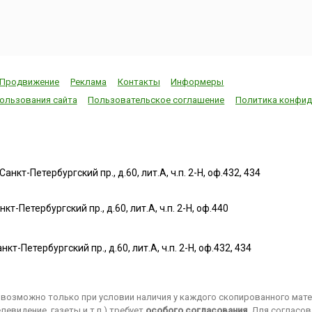
Продвижение
Реклама
Контакты
Информеры
ользования сайта
Пользовательское соглашение
Политика конфид
нкт-Петербургский пр., д.60, лит.А, ч.п. 2-Н, оф.432, 434
т-Петербургский пр., д.60, лит.А, ч.п. 2-Н, оф.440
нкт-Петербургский пр., д.60, лит.А, ч.п. 2-Н, оф.432, 434
возможно только при условии наличия у каждого скопированного матер
евидение, газеты и т.п.) требует
особого согласования
. Для согласо