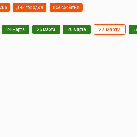
ика
Дни городов
Все события
27 марта
24 марта
25 марта
26 марта
2