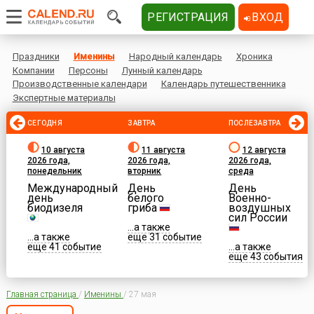
РЕГИСТРАЦИЯ
ВХОД
Праздники
Именины
Народный календарь
Хроника
Компании
Персоны
Лунный календарь
Производственные календари
Календарь путешественника
Экспертные материалы
СЕГОДНЯ
ЗАВТРА
ПОСЛЕЗАВТРА
10 августа
11 августа
12 августа
2026 года,
2026 года,
2026 года,
понедельник
вторник
среда
Международный
День
День
день
белого
Военно-
биодизеля
гриба
воздушных
сил России
...а также
...а также
еще 31 событие
еще 41 событие
...а также
еще 43 события
Главная страница
/
Именины
/
27 мая