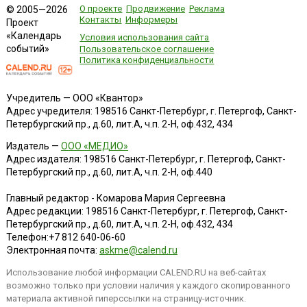
О проекте
Продвижение
Реклама
© 2005—2026
Контакты
Информеры
Проект
«Календарь
Условия использования сайта
событий»
Пользовательское соглашение
Политика конфиденциальности
Учредитель — ООО «Квантор»
Адрес учредителя: 198516 Санкт-Петербург, г. Петергоф, Санкт-
Петербургский пр., д.60, лит.А, ч.п. 2-Н, оф.432, 434
Издатель —
ООО «МЕДИО»
Адрес издателя: 198516 Санкт-Петербург, г. Петергоф, Санкт-
Петербургский пр., д.60, лит.А, ч.п. 2-Н, оф.440
Главный редактор - Комарова Мария Сергеевна
Адрес редакции:
198516
Санкт-Петербург, г. Петергоф
,
Санкт-
Петербургский пр., д.60, лит.А, ч.п. 2-Н, оф.432, 434
Телефон:
+7 812 640-06-60
Электронная почта:
askme@calend.ru
Использование любой информации CALEND.RU на веб-сайтах
возможно только при условии наличия у каждого скопированного
материала активной гиперссылки на страницу-источник.