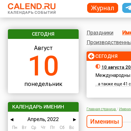
Журнал
Праздники
Им
СЕГОДНЯ
Производственны
Август
10
СЕГОДНЯ
10 августа 2
Международный
понедельник
...а также еще 41
КАЛЕНДАРЬ ИМЕНИН
Главная страница
/
Имени
Апрель, 2022
◀
▶
Именины
Пн
Вт
Ср
Чт
Пт
Сб
Вс