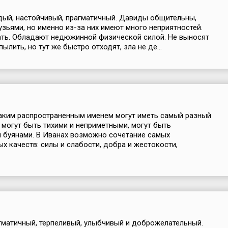
дый, настойчивый, прагматичный. Давиды общительны,
зьями, но именно из-за них имеют много неприятностей.
ть. Обладают недюжинной физической силой. Не выносят
пылить, но тут же быстро отходят, зла не де...
аким распространенным именем могут иметь самый разный
и могут быть тихими и неприметными, могут быть
 буянами. В Иванах возможно сочетание самых
х качеств: силы и слабости, добра и жестокости,
матичный, терпеливый, улыбчивый и доброжелательный.