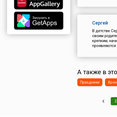
Сергей
В детстве Се
своим родите
крепким, нач
проявляются 
А также в эт
Праздники
Хрон
2