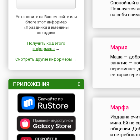
Спокойный в 
Пользуется а
на себя внима
Установите на Вашем сайте или
блоге этот информер
«Праздники и именины
сегодня»
.
Получить код этого
Мария
информера
→
Маша — добра
Смотреть другие информеры
→
занятие — по
переживает д
ее характере 
ПРИЛОЖЕНИЯ
Марфа
Издавна счит
мила. Ей не с
общении. Доб
и нетребовате