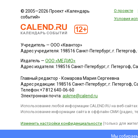
О проекте
© 2005—2026 Проект «Календарь
событий»
Условия исп
Учредитель — ООО «Квантор»
Адрес учредителя: 198516 Санкт-Петербург, г. Петергоф, Са
Издатель —
ООО «МЕДИО»
Адрес издателя: 198516 Санкт-Петербург, г. Петергоф, Санк
Главный редактор - Комарова Мария Сергеевна
Адрес редакции:
198516
Санкт-Петербург, г. Петергоф
,
Са
Телефон:
+7 812 640-06-60
Электронная почта:
askme@calend.ru
Использование любой информации CALEND.RU на веб-сайтах 
Использование информации сайта в оффлайн-СМИ (радио, тел
Изменить настройки конфиденциальности
(только для жител
Мы собираем