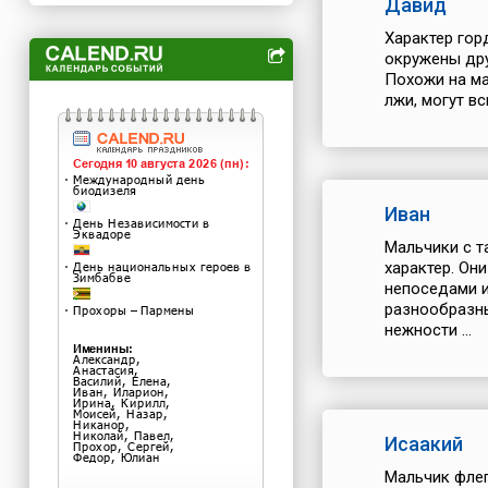
Давид
Характер гор
окружены дру
Похожи на ма
лжи, могут вс
Иван
Мальчики с т
характер. Он
непоседами и
разнообразны
нежности ...
Исаакий
Мальчик флег