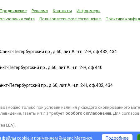
Продвижение
Реклама
Контакты
Информеры
ользования сайта
Пользовательское соглашение
Политика конфид
нкт-Петербургский пр., д.60, лит.А, ч.п. 2-Н, оф.432, 434
т-Петербургский пр., д.60, лит.А, ч.п. 2-Н, оф.440
нкт-Петербургский пр., д.60, лит.А, ч.п. 2-Н, оф.432, 434
возможно только при условии наличия у каждого скопированного матер
евидение, газеты и т.п.) требует
особого согласования
. Для согласо
ей EEA).
 файлы cookie и применяем
Яндекс.Метрику
.
Подробнее