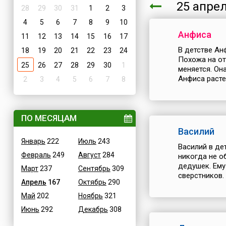
25 апр
28
29
30
31
1
2
3
4
5
6
7
8
9
10
Анфиса
11
12
13
14
15
16
17
В детстве Ан
18
19
20
21
22
23
24
Похожа на от
25
26
27
28
29
30
1
меняется. Он
Анфиса растет
2
3
4
5
6
7
8
ПО МЕСЯЦАМ
Василий
Январь
222
Июль
243
Василий в де
Февраль
249
Август
284
никогда не о
дедушек. Ему
Март
237
Сентябрь
309
сверстников. 
Апрель
167
Октябрь
290
Май
202
Ноябрь
321
Июнь
292
Декабрь
308