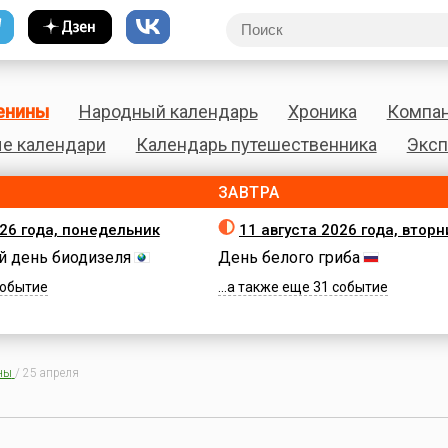
енины
Народный календарь
Хроника
Компа
е календари
Календарь путешественника
Эксп
ЗАВТРА
026 года, понедельник
11 августа 2026 года, вторн
 день биодизеля
День белого гриба
 событие
...а также еще 31 событие
ны
/
25 апреля