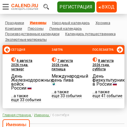
РЕГИСТРАЦИЯ
ВХОД
Праздники
Именины
Народный календарь
Хроника
Компании
Персоны
Лунный календарь
Производственные календари
Календарь путешественника
Экспертные материалы
СЕГОДНЯ
ЗАВТРА
ПОСЛЕЗАВТРА
6 августа
7 августа
8 августа
2026 года,
2026 года,
2026 года,
четверг
пятница
суббота
День
Международный
День
Железнодорожных
день пива
физкультурника
войск
в России
России
...а также
...а также
...а также
еще 33 события
еще 41 событие
еще 33 события
Главная страница
/
Именины
/
6 сентября
Именины