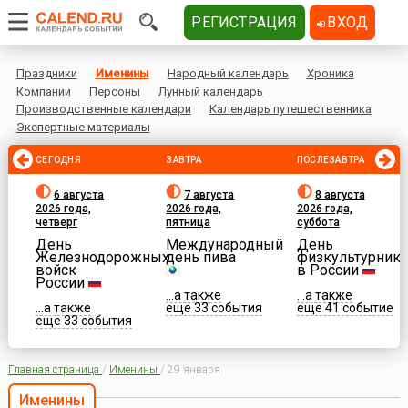
РЕГИСТРАЦИЯ
ВХОД
Праздники
Именины
Народный календарь
Хроника
Компании
Персоны
Лунный календарь
Производственные календари
Календарь путешественника
Экспертные материалы
СЕГОДНЯ
ЗАВТРА
ПОСЛЕЗАВТРА
6 августа
7 августа
8 августа
2026 года,
2026 года,
2026 года,
четверг
пятница
суббота
День
Международный
День
Железнодорожных
день пива
физкультурника
войск
в России
России
...а также
...а также
...а также
еще 33 события
еще 41 событие
еще 33 события
Главная страница
/
Именины
/
29 января
Именины