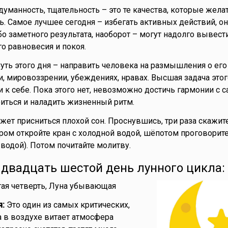
думанность, тщательность – это те качества, которые жела
ь. Самое лучшее сегодня – избегать активных действий, он
о заметного результата, наоборот – могут надолго вывести
о равновесия и покоя.
уть этого дня – направить человека на размышления о его 
и, мировоззрении, убеждениях, нравах. Высшая задача этог
 к себе. Пока этого нет, невозможно достичь гармонии с с
иться и наладить жизненный ритм.
жет присниться плохой сон. Проснувшись, три раза скажите
Утром откройте кран с холодной водой, шёпотом проговорите
 водой). Потом почитайте молитву.
- двадцать шестой день лунного цикла:
ая четверть, Луна убывающая
я:
Это один из самых критических,
а в воздухе витает атмосфера