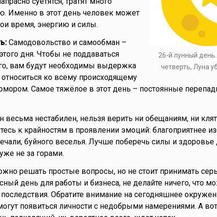
прасно суетятся, тратят много
ю. Именно в этот день человек может
ои время, энергию и силы.
ь:
Самодовольство и самообман –
этого дня. Чтобы не поддаваться
26-й лунный день
го, вам будут необходимы выдержка
четверть, Луна 
е относиться ко всему происходящему
юмором. Самое тяжёлое в этот день – постоянные перепа
весьма нестабилен, нельзя верить ни обещаниям, ни клят
йтесь к крайностям в проявлении эмоций: благоприятнее и
печали, буйного веселья. Лучше поберечь силы и здоровье
уже не за горами.
жно решать простые вопросы, но не стоит принимать сер
сный день для работы и бизнеса, не делайте ничего, что м
последствия. Обратите внимание на сегодняшнее окружен
огут появиться личности с недобрыми намерениями. А вот