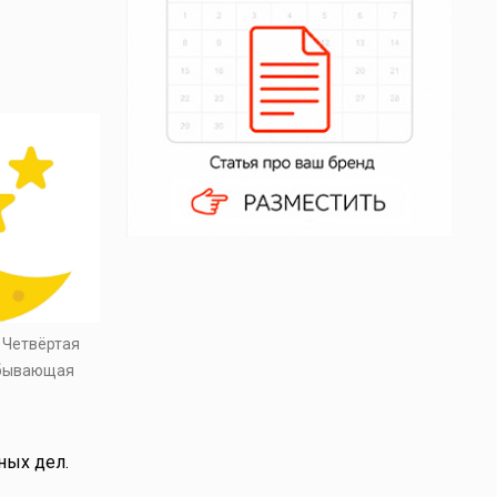
. Четвёртая
убывающая
ных дел.