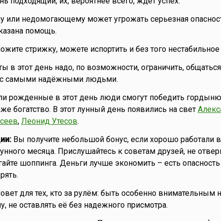
ь подходящий, их, вероятнее всего, ждет успех.
 или недомогающему может угрожать серьезная опасност
казана помощь.
ожите стрижку, можете испортить и без того нестабильное
ы в этот день надо, по возможности, ограничить, общатьс
 с самыми надёжными людьми.
ли рожденные в этот день люди смогут победить гордыню
же богатство. В этот лунный день появились на свет
Алекс
сеев
,
Леонид Утесов
.
ии:
Вы получите небольшой бонус, если хорошо работали в
нного месяца. Прислушайтесь к советам друзей, не отверг
айте шоппинга. Деньги лучше экономить – есть опасность
рять.
овет для тех, кто за рулём: быть особенно внимательным н
, не оставлять её без надежного присмотра.