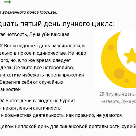
я
 временного пояса Москвы.
дцать пятый день лунного цикла:
ая четверть, Луна убывающая
я:
Вот и подошел день пассивности, и
ельно в покое и одиночестве. Не надо
ого, но, в то же время, следует
дела. Делайте всё неторопливо,
сли хотите избежать перенапряжения
Берегите себя от случайных
анностей.
25-й лунный день
ь:
В этот день в людях не бурлит
четверть, Луна 
я некая лень и апатичность.
и совместная деятельность, как правило, не удаются.
целом неплохой день для финансовой деятельности, судеб