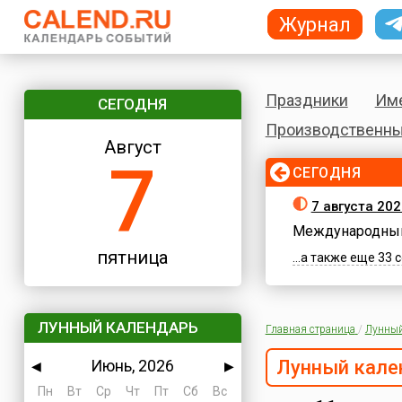
Журнал
Праздники
Им
СЕГОДНЯ
Производственны
Август
7
СЕГОДНЯ
7 августа 202
Международный
пятница
...а также еще 33
ЛУННЫЙ КАЛЕНДАРЬ
Главная страница
/
Лунный
Июнь, 2026
Лунный кале
◀
▶
Пн
Вт
Ср
Чт
Пт
Сб
Вс