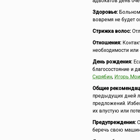
адвокатов день очен
Здоровье:
Больному
вовремя не будет о
Стрижка волос:
Отл
Отношения:
Контакт
необходимости или
День рождения:
Ес
благосостояние и да
Скрябин
,
Игорь Мои
Общие рекомендац
предыдущих дней лу
предложений. Избег
их впустую или поте
Предупреждения:
С
беречь свою машину