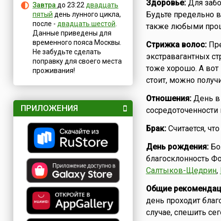
Здоровье:
Для забо
Завтра
до 23:22
двадцать
Будьте предельно в
пятый
день лунного цикла,
после -
двадцать шестой
.
также любыми проц
Данные приведены для
временного пояса Москвы.
Стрижка волос:
Пре
Не забудьте сделать
экстравагантных ст
поправку для своего места
тоже хорошо. А вот
проживания!
стоит, можно получи
Отношения:
День в 
ПРИЛОЖЕНИЯ
сосредоточенности 
Брак:
Считается, чт
День рождения:
Бол
благосклонность Фо
Салтыков-Щедрин
,
Общие рекомендац
день проходит благ
случае, спешить сег