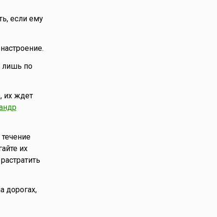
ь, если ему
 настроение.
я лишь по
, их ждет
андр
 течение
айте их
 растратить
а дорогах,