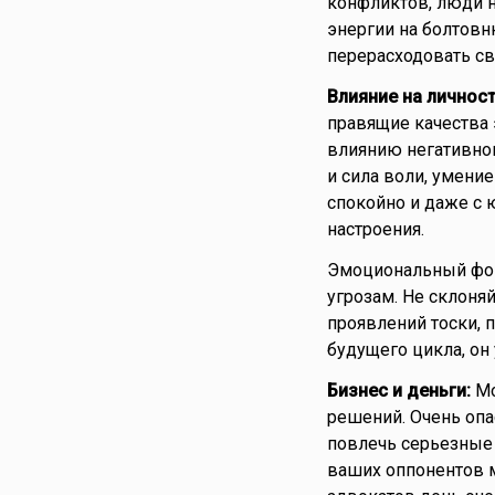
конфликтов, люди на
энергии на болтовн
перерасходовать св
Влияние на личност
правящие качества 
влиянию негативно
и сила воли, умени
спокойно и даже с 
настроения.
Эмоциональный фон 
угрозам. Не склоня
проявлений тоски, 
будущего цикла, он 
Бизнес и деньги:
Мо
решений. Очень опа
повлечь серьезные 
ваших оппонентов м