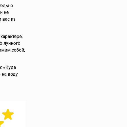
тельно
и не
 вас из
характере,
о лунного
амим собой,
: «Куда
 на воду