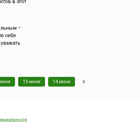
тов в этот
ольным –
те себя
 уважать
 июня
13 июня
14 июня
енциальности