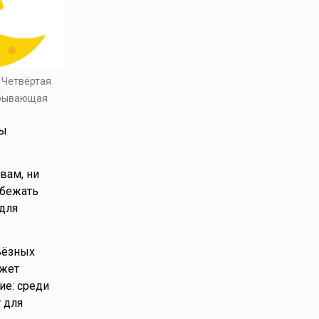
. Четвёртая
убывающая
ды
вам, ни
збежать
 для
ьёзных
ожет
ие: среди
 для