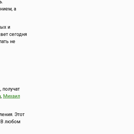
ь.
нием, а
ых и
вет сегодня
ать не
, получат
а
,
Михаил
ения. Этот
. В любом