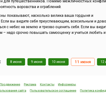
ен для путешественников. Помимо межличностных конфлик
ятность воровства и ограблений.
ны показывают, насколько велика ваша гордыня и
 Если вы видите себя преуспевающим, всесильным и дов
ться с небес на землю и трезво оценить себя. Если вы види
м – надо срочно повышать самооценку и учиться любить и
11 июня
8 июня
9 июня
10 июня
12
Продвижение
Реклама
Контакты
Информеры
ользования сайта
Пользовательское соглашение
Политика конфид