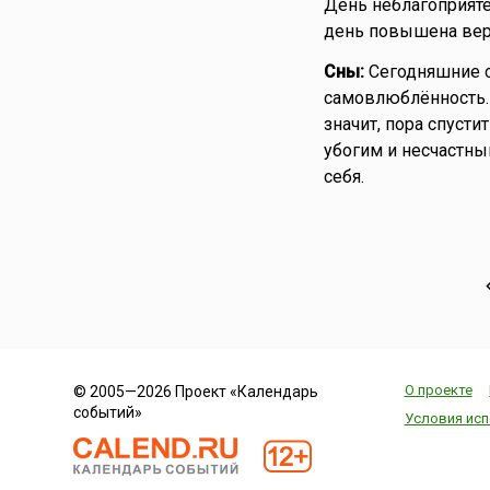
День неблагоприят
день повышена веро
Сны:
Сегодняшние с
самовлюблённость.
значит, пора спусти
убогим и несчастны
себя.
О проекте
© 2005—2026 Проект «Календарь
событий»
Условия исп