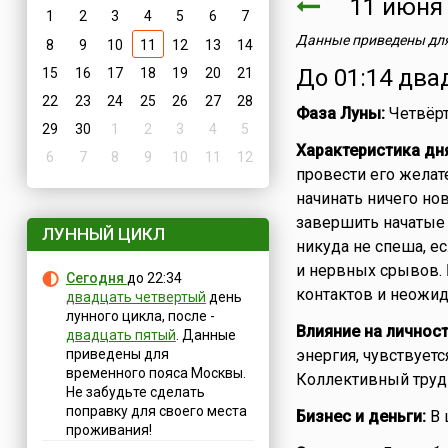
11 июн
1
2
3
4
5
6
7
Данные приведены для
8
9
10
11
12
13
14
До 01:14 два
15
16
17
18
19
20
21
22
23
24
25
26
27
28
Фаза Луны:
Четвёрт
29
30
1
2
3
4
5
Характеристика дн
6
7
8
9
10
11
12
провести его желат
начинать ничего нов
завершить начатые 
ЛУННЫЙ ЦИКЛ
никуда не спеша, е
и нервных срывов. 
Сегодня
до 22:34
контактов и неожид
двадцать четвертый
день
лунного цикла, после -
Влияние на личност
двадцать пятый
. Данные
приведены для
энергия, чувствуетс
временного пояса Москвы.
Коллективный труд 
Не забудьте сделать
поправку для своего места
Бизнес и деньги:
В 
проживания!