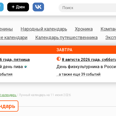
енины
Народный календарь
Хроника
Компа
е календари
Календарь путешественника
Эксп
ЗАВТРА
6 года, пятница
8 августа 2026 года, суббот
 день пива
День физкультурника в Росси
 события
...а также еще 39 событий
 календарь
/
Лунный календарь на 11 июня 2026
ндарь