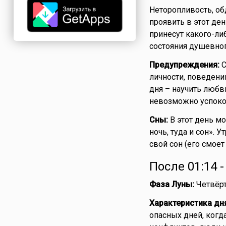
Неторопливость, об
проявить в этот ден
принесут какого-либ
состояния душевног
Предупреждения:
С
личности, поведени
дня – научить любви
невозможно успоко
Сны:
В этот день мо
ночь, туда и сон». 
свой сон (его смоет
После 01:14 
Фаза Луны:
Четвёрт
Характеристика дн
опасных дней, когд