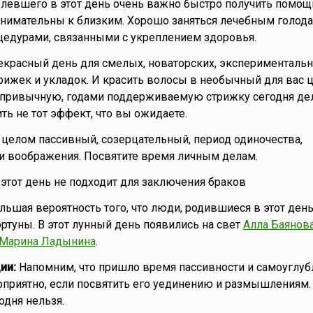
левшего в этот день очень важно быстро получить помощ
нимательны к близким. Хорошо заняться лечебным голода
едурами, связанными с укреплением здоровья.
красный день для смелых, новаторских, экспериментальн
рижек и укладок. И красить волосы в необычный для вас ц
 привычную, годами поддерживаемую стрижку сегодня дел
ть не тот эффект, что вы ожидаете.
целом пассивный, созерцательный, период одиночества,
и воображения. Посвятите время личным делам.
о этот день не подходит для заключения браков
ьшая вероятность того, что люди, родившиеся в этот день
ртуны. В этот лунный день появились на свет
Алла Баянов
Марина Ладынина
.
ии:
Напомним, что пришло время пассивности и самоуглубл
оприятно, если посвятить его уединению и размышлениям
одня нельзя.