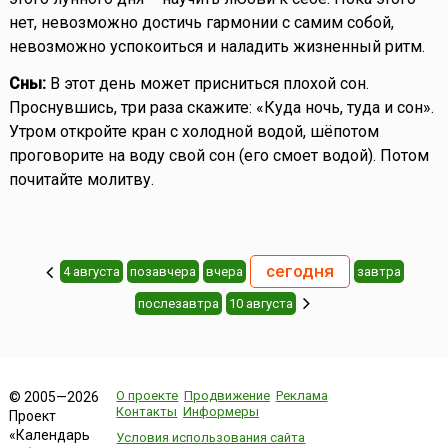
нет, невозможно достичь гармонии с самим собой,
невозможно успокоиться и наладить жизненный ритм.
Сны:
В этот день может присниться плохой сон.
Проснувшись, три раза скажите: «Куда ночь, туда и сон».
Утром откройте кран с холодной водой, шёпотом
проговорите на воду свой сон (его смоет водой). Потом
почитайте молитву.
cегодня
4 августа
позавчера
вчера
завтра
послезавтра
10 августа
О проекте
Продвижение
Реклама
© 2005—2026
Контакты
Информеры
Проект
«Календарь
Условия использования сайта