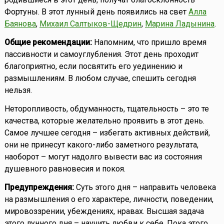
Фортуны. В этот лунный день появились на свет
Алла
Баянова
,
Михаил Салтыков-Щедрин
,
Марина Ладынина
.
Общие рекомендации:
Напомним, что пришло время
пассивности и самоуглубления. Этот день проходит
благоприятно, если посвятить его уединению и
размышлениям. В любом случае, спешить сегодня
нельзя.
Неторопливость, обдуманность, тщательность – это те
качества, которые желательно проявить в этот день.
Самое лучшее сегодня – избегать активных действий,
они не принесут какого-либо заметного результата,
наоборот – могут надолго вывести вас из состояния
душевного равновесия и покоя.
Предупреждения:
Суть этого дня – направить человека
на размышления о его характере, личности, поведении,
мировоззрении, убеждениях, нравах. Высшая задача
этого лунного дня – научить любви к себе. Пока этого