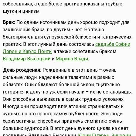
собеседника, а еще более противопоказаны грубые
шутки и цинизм.
Брак:
По одним источникам день хорошо подходит для
заключения брака, по другим - нет. Но точно
благоприятен для супружеской близости и тантрических
практик. В этот лунный день состоялась
свадьба Софии
Лорен и Карло Понти
, а также сочетались браком
Владимир Высоцкий
и
Марина Влади
.
День рождения:
Рожденные в этот день – очень
сильные люди, наделенные талантами в разных
областях. Они обладают большой силой, тщательно
готовятся к делу, но уж если начали – их не остановишь.
Они способны выживать в самых трудных условиях.
Иногда они производят впечатление странноватых и
чудных, но это просто самоуглубленность. Эти люди
харизматичны, способны привлечь симпатию очень
больших аудиторий. В этот день лунного цикла на свет
появились Владимир Высоцкий,
Юрий Гагарин
,
Зиновий