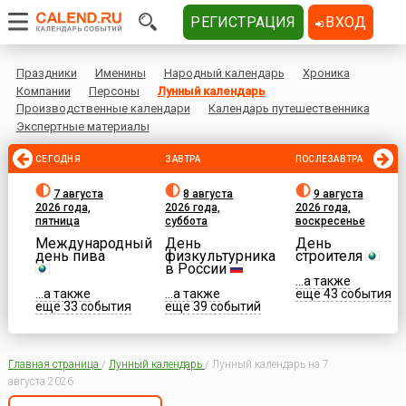
РЕГИСТРАЦИЯ
ВХОД
Праздники
Именины
Народный календарь
Хроника
Компании
Персоны
Лунный календарь
Производственные календари
Календарь путешественника
Экспертные материалы
СЕГОДНЯ
ЗАВТРА
ПОСЛЕЗАВТРА
7 августа
8 августа
9 августа
2026 года,
2026 года,
2026 года,
пятница
суббота
воскресенье
Международный
День
День
день пива
физкультурника
строителя
в России
...а также
...а также
...а также
еще 43 события
еще 33 события
еще 39 событий
Главная страница
/
Лунный календарь
/
Лунный календарь на 7
августа 2026