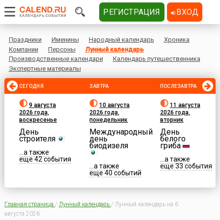
РЕГИСТРАЦИЯ
ВХОД
Праздники
Именины
Народный календарь
Хроника
Компании
Персоны
Лунный календарь
Производственные календари
Календарь путешественника
Экспертные материалы
СЕГОДНЯ
ЗАВТРА
ПОСЛЕЗАВТРА
9 августа
10 августа
11 августа
2026 года,
2026 года,
2026 года,
воскресенье
понедельник
вторник
День
Международный
День
строителя
день
белого
биодизеля
гриба
...а также
еще 42 события
...а также
...а также
еще 33 события
еще 40 событий
Главная страница
/
Лунный календарь
/
Лунный календарь на 6
августа 2026