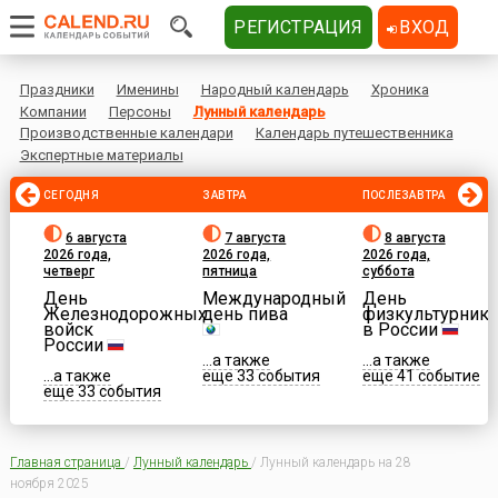
РЕГИСТРАЦИЯ
ВХОД
Праздники
Именины
Народный календарь
Хроника
Компании
Персоны
Лунный календарь
Производственные календари
Календарь путешественника
Экспертные материалы
СЕГОДНЯ
ЗАВТРА
ПОСЛЕЗАВТРА
6 августа
7 августа
8 августа
2026 года,
2026 года,
2026 года,
четверг
пятница
суббота
День
Международный
День
Железнодорожных
день пива
физкультурника
войск
в России
России
...а также
...а также
...а также
еще 33 события
еще 41 событие
еще 33 события
Главная страница
/
Лунный календарь
/
Лунный календарь на 28
ноября 2025