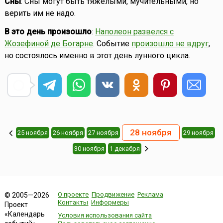
Сны
: Сны могут быть тяжёлыми, мучительными, но
верить им не надо.
В это день произошло
:
Наполеон развелся с
Жозефиной де Богарне
. Событие
произошло не вдруг
,
но состоялось именно в этот день лунного цикла.
28 ноября
25 ноября
26 ноября
27 ноября
29 ноября
30 ноября
1 декабря
О проекте
Продвижение
Реклама
© 2005—2026
Контакты
Информеры
Проект
«Календарь
Условия использования сайта