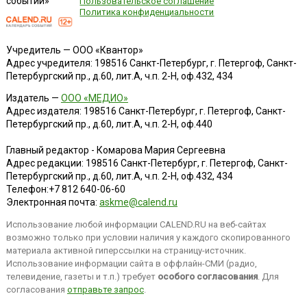
событий»
Пользовательское соглашение
Политика конфиденциальности
Учредитель — ООО «Квантор»
Адрес учредителя: 198516 Санкт-Петербург, г. Петергоф, Санкт-
Петербургский пр., д.60, лит.А, ч.п. 2-Н, оф.432, 434
Издатель —
ООО «МЕДИО»
Адрес издателя: 198516 Санкт-Петербург, г. Петергоф, Санкт-
Петербургский пр., д.60, лит.А, ч.п. 2-Н, оф.440
Главный редактор - Комарова Мария Сергеевна
Адрес редакции:
198516
Санкт-Петербург, г. Петергоф
,
Санкт-
Петербургский пр., д.60, лит.А, ч.п. 2-Н, оф.432, 434
Телефон:
+7 812 640-06-60
Электронная почта:
askme@calend.ru
Использование любой информации CALEND.RU на веб-сайтах
возможно только при условии наличия у каждого скопированного
материала активной гиперссылки на страницу-источник.
Использование информации сайта в оффлайн-СМИ (радио,
телевидение, газеты и т.п.) требует
особого согласования
. Для
согласования
отправьте запрос
.