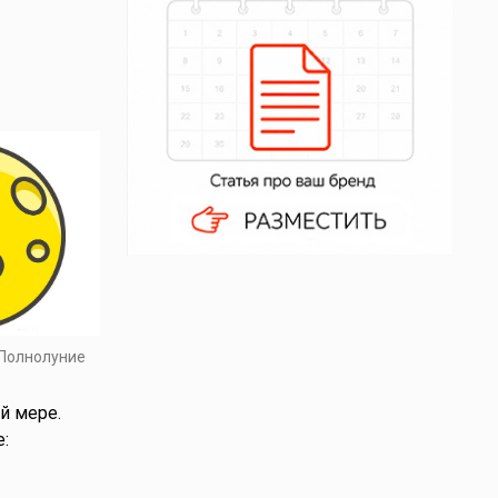
 Полнолуние
й мере.
: