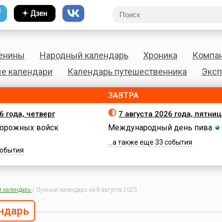
енины
Народный календарь
Хроника
Компа
е календари
Календарь путешественника
Эксп
ЗАВТРА
6 года, четверг
7 августа 2026 года, пятниц
орожных войск
Международный день пива
...а также еще 33 события
 события
 календарь
/
Лунный календарь на 8 августа 2025
ндарь