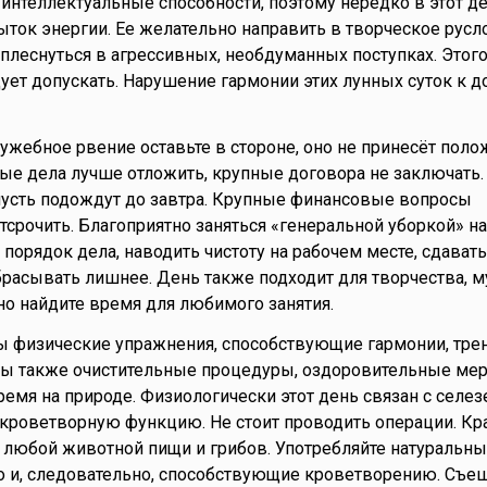
нтеллектуальные способности, поэтому нередко в этот д
ток энергии. Ее желательно направить в творческое русло
леснуться в агрессивных, необдуманных поступках. Этого
дует допускать. Нарушение гармонии этих лунных суток к д
лужебное рвение оставьте в стороне, оно не принесёт пол
ные дела лучше отложить, крупные договора не заключат
усть подождут до завтра. Крупные финансовые вопросы
тсрочить. Благоприятно заняться «генеральной уборкой» н
 порядок дела, наводить чистоту на рабочем месте, сдават
брасывать лишнее. День также подходит для творчества, м
но найдите время для любимого занятия.
ны физические упражнения, способствующие гармонии, тре
ны также очистительные процедуры, оздоровительные мер
емя на природе. Физиологически этот день связан с селез
 кроветворную функцию. Не стоит проводить операции. Кр
любой животной пищи и грибов. Употребляйте натуральны
 и, следовательно, способствующие кроветворению. Съеш