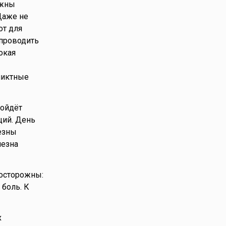
ожны
Даже не
от для
 проводить
окая
ликтные
ройдёт
ций. День
лезны
лезна
 осторожны:
боль. К
х