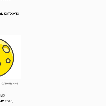
ы, которую
 Полнолуние
ных
е того,