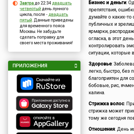
Бизнес и деньги
: О
Завтра
до 22:34
двадцать
четвертый
день лунного
препятствия, ошибк
цикла, после -
двадцать
думайте о каких-то
пятый
. Данные приведены
публичных и зрелищ
для временного пояса
ярмарки, распродажи
Москвы. Не забудьте
сделать поправку для
огласка, в этот ден
своего места проживания!
контролировать эмо
ситуации, которые 
Здоровье
: Заболев
ПРИЛОЖЕНИЯ
легко, быстро, без
благоприятен для с
бобовые, рис, ячме
калина.
Стрижка волос
: Пр
стрижка может прин
тому же сегодня п
Отношения
: День 