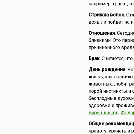
например, гранат, в
Стрижка волос
: От
вряд ли пойдет на п
Отношения
: Сегод
близкими. Это пери
причиненного вреда
Брак
: Считается, чт
День рождения
: Р
жизнь, как правило
животных, любят ра
порой инстинкты и 
бесплодные духовны
здоровье и проживё
Барышников
,
Фёдо
Общие рекомендац
правоту, кричать и