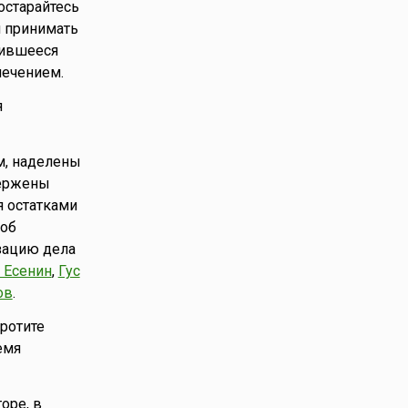
остарайтесь
я принимать
явившееся
лечением.
я
м, наделены
вержены
я остатками
соб
изацию дела
 Есенин
,
Гус
ов
.
кротите
емя
оре, в