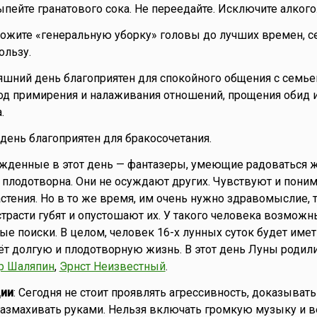
ыпейте гранатового сока. Не переедайте. Исключите алкого
ложите «генеральную уборку» головы до лучших времен, с
ользу.
няшний день благоприятен для спокойного общения с семье
од примирения и налаживания отношений, прощения обид 
.
о день благоприятен для бракосочетания.
ожденные в этот день — фантазеры, умеющие радоваться ж
, плодотворна. Они не осуждают других. Чувствуют и пони
стения. Но в то же время, им очень нужно здравомыслие, т
страсти губят и опустошают их. У такого человека возможн
е поиски. В целом, человек 16-х лунных суток будет име
т долгую и плодотворную жизнь. В этот день Луны родил
р Шаляпин
,
Эрнст Неизвестный
.
ии
: Сегодня не стоит проявлять агрессивность, доказыват
 размахивать руками. Нельзя включать громкую музыку и в