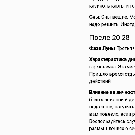
казино, в карты и 
Сны
: Сны вещие. 
надо решить. Иногда
После 20:28 
Фаза Луны
: Третья
Характеристика дн
гармонична. Это чи
Пришло время отды
действий.
Влияние на личнос
благословенный ден
подольше, погулять
вам повезло, если 
Воспользуйтесь слу
размышлениях о себ