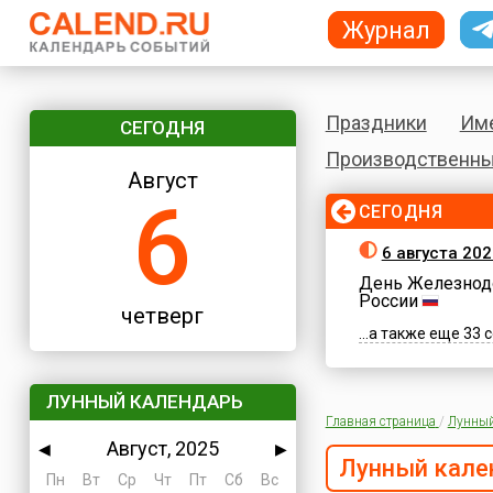
Журнал
Праздники
Им
СЕГОДНЯ
Производственны
Август
6
СЕГОДНЯ
6 августа 202
День Железнод
России
четверг
...а также еще 33
ЛУННЫЙ КАЛЕНДАРЬ
Главная страница
/
Лунный
Август, 2025
◀
▶
Лунный кале
Пн
Вт
Ср
Чт
Пт
Сб
Вс