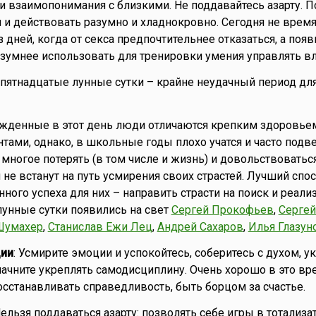
и взаимопонимания с близкими. Не поддавайтесь азарту. П
и действовать разумно и хладнокровно. Сегодня не врем
з дней, когда от секса предпочтительнее отказаться, а по
зумнее использовать для тренировки умения управлять в
то пятнадцатые лунные сутки – крайне неудачный период дл
ожденные в этот день люди отличаются крепким здоровье
нтами, однако, в школьные годы плохо учатся и часто под
 многое потерять (в том числе и жизнь) и довольствоватьс
 не встанут на путь усмирения своих страстей. Лучший спо
ного успеха для них – направить страсти на поиск и реал
 лунные сутки появились на свет
Сергей Прокофьев
,
Сергей
Шумахер
,
Станислав Ежи Лец
,
Андрей Сахаров
,
Илья Глазун
ии
: Усмирите эмоции и успокойтесь, соберитесь с духом, у
 начните укреплять самодисциплину. Очень хорошо в это вр
осстанавливать справедливость, быть борцом за счастье.
Нельзя поддаваться азарту: позволять себе игры в тотализат