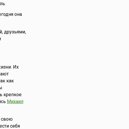
ль.
егодня она
й, друзьями,
и
изни. Их
мают
ак как
ы
ть крепкое
ись
Михаил
ь свою
ести себя