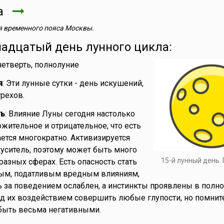
та
 временного пояса Москвы.
надцатый день лунного цикла:
 четверть, полнолуние
я
: Эти лунные сутки - день искушений,
грехов.
ть
: Влияние Луны сегодня настолько
ожительное и отрицательное, что есть
ается многократно. Активизируется
уситель, поэтому может быть много
15-й лунный день.
разных сферах. Есть опасность стать
ым, податливым вредным влияниям,
ь за поведением ослаблен, а инстинкты проявлены в полно
од их воздействием совершить любые глупости, но помните
быть весьма негативными.