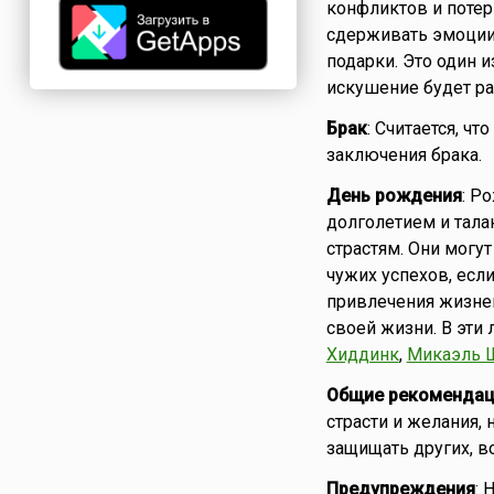
конфликтов и потер
сдерживать эмоции 
подарки. Это один и
искушение будет ра
Брак
: Считается, ч
заключения брака.
День рождения
: Р
долголетием и тала
страстям. Они могут
чужих успехов, если
привлечения жизнен
своей жизни. В эти
Хиддинк
,
Микаэль 
Общие рекомендац
страсти и желания,
защищать других, в
Предупреждения
: 