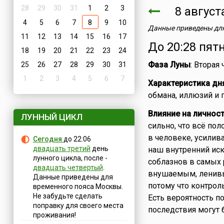
28
29
30
31
1
2
3
8 авгус
4
5
6
7
8
9
10
Данные приведены для
11
12
13
14
15
16
17
До 20:28 пят
18
19
20
21
22
23
24
Фаза Луны
: Вторая
25
26
27
28
29
30
31
1
2
3
4
5
6
7
Характеристика дн
обмана, иллюзий и 
Влияние на личнос
ЛУННЫЙ ЦИКЛ
сильно, что всё пол
в человеке, усилив
Сегодня
до 22:06
двадцать третий
день
наш внутренний иск
лунного цикла, после -
соблазнов в самых 
двадцать четвертый
.
внушаемым, ленив
Данные приведены для
потому что контрол
временного пояса Москвы.
Не забудьте сделать
Есть вероятность п
поправку для своего места
последствия могут 
проживания!