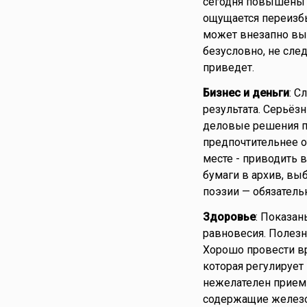
сегодня повышены и
ощущается переизбы
может внезапно вып
безусловно, не сле
приведет.
Бизнес и деньги
: С
результата. Серьёз
деловые решения п
предпочтительнее о
месте - приводить в
бумаги в архив, вы
поэзии — обязатель
Здоровье
: Показа
равновесия. Полез
Хорошо провести вр
которая регулирует
нежелателен прием 
содержащие железо