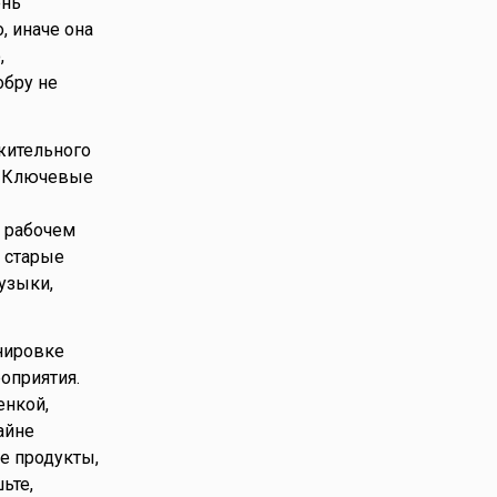
ень
, иначе она
,
обру не
ожительного
ь. Ключевые
а рабочем
ь старые
узыки,
нировке
оприятия.
енкой,
айне
е продукты,
ьте,