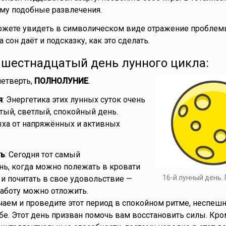
тому подобные развлечения.
Можете увидеть в символическом виде отражение проблем
 сон даёт и подсказку, как это сделать.
- шестнадцатый день лунного цикла:
 четверть,
ПОЛНОЛУНИЕ
.
я
: Энергетика этих лунных суток очень
стый, светлый, спокойный день.
ха от напряжённых и активных
ть
: Сегодня тот самый
ь, когда можно полежать в кровати
16-й лунный день.
 и почитать в свое удовольствие —
работу можно отложить.
чаем и проведите этот период в спокойном ритме, неспеш
е. Этот день призван помочь вам восстановить силы. Кром