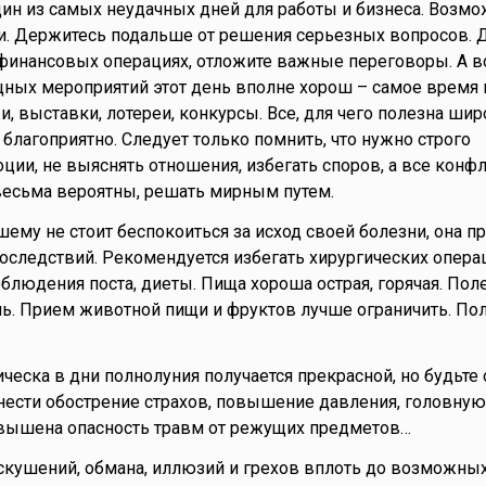
дин из самых неудачных дней для работы и бизнеса. Возм
и. Держитесь подальше от решения серьезных вопросов. 
 финансовых операциях, отложите важные переговоры. А в
ных мероприятий этот день вполне хорош – самое время
, выставки, лотереи, конкурсы. Все, для чего полезна шир
ь благоприятно. Следует только помнить, что нужно строго
ции, не выяснять отношения, избегать споров, а все конф
весьма вероятны, решать мирным путем.
шему не стоит беспокоиться за исход своей болезни, она п
 последствий. Рекомендуется избегать хирургических опера
облюдения поста, диеты. Пища хороша острая, горячая. По
нь. Прием животной пищи и фруктов лучше ограничить. По
ическа в дни полнолуния получается прекрасной, но будьте
ести обострение страхов, повышение давления, головную 
овышена опасность травм от режущих предметов…
искушений, обмана, иллюзий и грехов вплоть до возможны