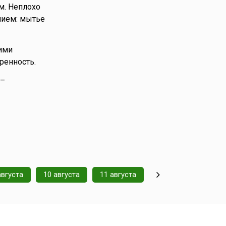
м. Неплохо
нием: мытье
ими
ренность.
 –
августа
10 августа
11 августа