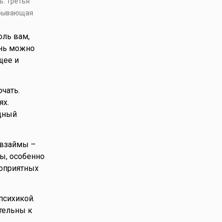
ь. Третья
убывающая
оль вам,
ень можно
щее и
чать.
ях.
дный
 взаймы –
ы, особенно
гоприятных
психикой.
тельны к