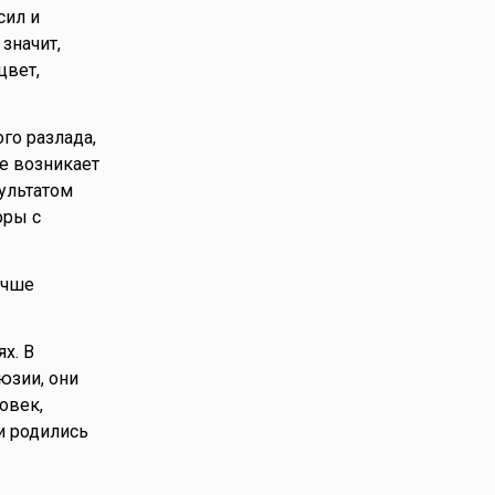
сил и
значит,
цвет,
го разлада,
е возникает
зультатом
оры с
учше
х. В
юзии, они
овек,
и родились