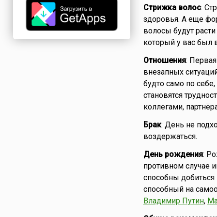
Стрижка волос
: Ст
здоровья. А еще фор
волосы будут расти
который у вас был
Отношения
: Перва
внезапных ситуаций
будто само по себе
становятся трудност
коллегами, партнёр
Брак
: День не подх
воздержаться.
День рождения
: Р
противном случае и
способны добиться 
способный на самоо
Владимир Путин
,
Ма