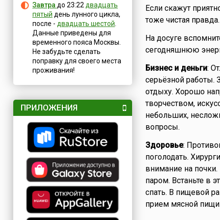
Завтра
до 23:22
двадцать
Если скажут приятно
пятый
день лунного цикла,
тоже чистая правда.
после -
двадцать шестой
.
Данные приведены для
На досуге вспомнит
временного пояса Москвы.
сегодняшнюю энер
Не забудьте сделать
поправку для своего места
Бизнес и деньги
: О
проживания!
серьёзной работы. З
отдыху. Хорошо нап
творчеством, искус
ПРИЛОЖЕНИЯ
небольших, неслож
вопросы.
Здоровье
: Противо
поголодать. Хирург
внимание на почки.
паром. Встаньте в 
спать. В пищевой р
прием мясной пищи