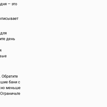
дня — это
 описывает
 для
ите день
я
овые
,
. Обратите
ошие бани с
ужно меньше
 Ограничьте