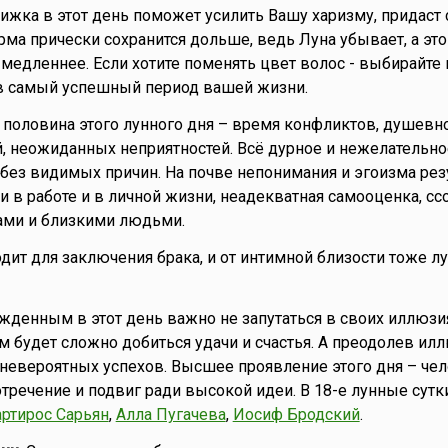
рижка в этот день поможет усилить Вашу харизму, придаст 
ма прически сохранится дольше, ведь Луна убывает, а это 
 медленнее. Если хотите поменять цвет волос - выбирайте 
 в самый успешный период вашей жизни.
я половина этого лунного дня – время конфликтов, душевно
, неожиданных неприятностей. Всё дурное и нежелательно
, без видимых причин. На почве непонимания и эгоизма ре
и в работе и в личной жизни, неадекватная самооценка, сс
ами и близкими людьми.
одит для заключения брака, и от интимной близости тоже л
ожденным в этот день важно не запутаться в своих иллюзия
м будет сложно добиться удачи и счастья. А преодолев илл
невероятных успехов. Высшее проявление этого дня – чел
тречение и подвиг ради высокой идеи. В 18-е лунные сутк
ртирос Сарьян
,
Алла Пугачева
,
Иосиф Бродский
.