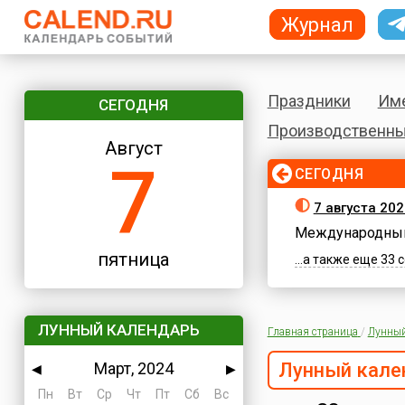
Журнал
Праздники
Им
СЕГОДНЯ
Производственны
Август
7
СЕГОДНЯ
7 августа 202
Международный
пятница
...а также еще 33
ЛУННЫЙ КАЛЕНДАРЬ
Главная страница
/
Лунный
Март, 2024
Лунный кале
◀
▶
Пн
Вт
Ср
Чт
Пт
Сб
Вс