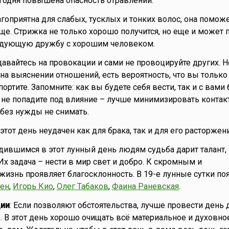
егодня повышена опасность отравлений.
агоприятна для слабых, тусклых и тонких волос, она поможе
уще. Стрижка не только хорошо получится, но еще и может 
едующую дружбу с хорошим человеком.
давайтесь на провокации и сами не провоцируйте других. Н
на выяснении отношений, есть вероятность, что вы только
ортите. Запомните: как вы будете себя вести, так и с вами 
, не попадите под влияние – лучше минимизировать контак
без нужды не снимать.
о этот день неудачен как для брака, так и для его расторжени
одившимся в этот лунный день людям судьба дарит талант,
Их задача – нести в мир свет и добро. К скромным и
знь проявляет благосклонность. В 19-е лунные сутки по
ен
,
Игорь Кио
,
Олег Табаков
,
Фаина Раневская
.
ии
: Если позволяют обстоятельства, лучше провести день 
. В этот день хорошо очищать всё материальное и духовное