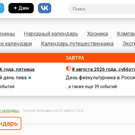
енины
Народный календарь
Хроника
Компа
е календари
Календарь путешественника
Эксп
ЗАВТРА
6 года, пятница
8 августа 2026 года, суббот
 день пива
День физкультурника в Росси
 события
...а также еще 39 событий
 календарь
/
Лунный календарь на 28 марта 2024
ндарь