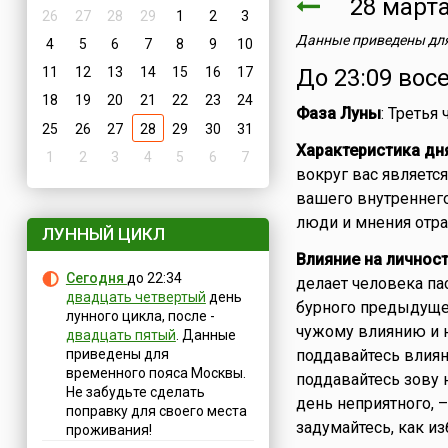
28 мар
26
27
28
29
1
2
3
Данные приведены для
4
5
6
7
8
9
10
11
12
13
14
15
16
17
До 23:09 вос
18
19
20
21
22
23
24
Фаза Луны
: Третья
25
26
27
28
29
30
31
Характеристика дн
1
2
3
4
5
6
7
вокруг вас являетс
вашего внутреннего
люди и мнения отра
ЛУННЫЙ ЦИКЛ
Влияние на личнос
Сегодня
до 22:34
делает человека па
двадцать четвертый
день
бурного предыдущег
лунного цикла, после -
чужому влиянию и н
двадцать пятый
. Данные
приведены для
поддавайтесь влиян
временного пояса Москвы.
поддавайтесь зову 
Не забудьте сделать
день неприятного, 
поправку для своего места
задумайтесь, как из
проживания!