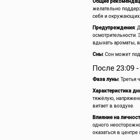
Общие рекомендац
желательно поддерж
себя и окружающих
Предупреждения
: 
осмотрительности. 
вдыхать ароматы, в
Сны
: Сон может по
После 23:09 
Фаза луны
: Третья
Характеристика дн
тяжёлую, напряженн
витает в воздухе.
Влияние на личнос
одного неосторожно
оказаться в центре