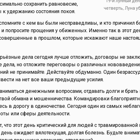
19-й лунный ден
симально сохранить равновесие,
четверть, Луна 
 к удержанию состояния покоя.
вспомните с кем вы были несправедливы, и кто причинил б
 и попросите прощения у обиженных. Именно так в этот д
 совершенные в прошлом, которые искажают наше настоя
ерьёзные дела сегодня лучше отложить, договоры не заклю
 дела, но отложите переговоры о различных нововведени
ий не принимайте. Действуйте обдуманно. Один безрассу
свести на нет все ваши предыдущие усилия.
аниматься денежными вопросами, отдавать долги и брать
ртвой обмана и мошенничества. Командировки благоприятн
есь в дорогу в одиночестве. Сегодня один из самых небла
оты или сферы деятельности.
т, что этот день критический для людей с травмированной 
 день ожидает вялотекущая, долгая болезнь. Будьте внима