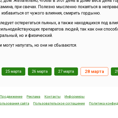
о, дом. Желательно, чтобы в этот день в доме весь день го
 камина, при свечах. Полезно мысленно покаяться в непра
, избавиться от чужого влияния, смирить гордыню.
Следует остерегаться пьяных, а также находящихся под вл
сильнодействующих препаратов людей, так как они способ
ральный, но и физический.
ки могут напугать, но они не сбываются.
28 марта
25 марта
26 марта
27 марта
2
Продвижение
Реклама
Контакты
Информеры
ользования сайта
Пользовательское соглашение
Политика конфид