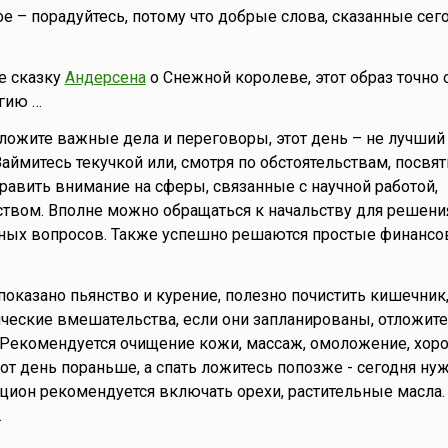
е – порадуйтесь, потому что добрые слова, сказанные сего
е сказку
Андерсена
о Снежной королеве, этот образ точно
гию …
тложите важные дела и переговоры, этот день – не лучший
аймитесь текучкой или, смотря по обстоятельствам, посвят
равить внимание на сферы, связанные с научной работой,
ством. Вполне можно обращаться к начальству для решени
ных вопросов. Также успешно решаются простые финанс
показано пьянство и курение, полезно почистить кишечник
ические вмешательства, если они запланированы, отложите
 Рекомендуется очищение кожи, массаж, омоложение, хор
этот день пораньше, а спать ложитесь попозже - сегодня н
ацион рекомендуется включать орехи, растительные масла.
.