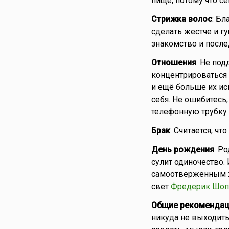
пище, потому что с
Стрижка волос
: Бл
сделать жестче и г
знакомство и посл
Отношения
: Не под
концентрироваться 
и ещё больше их исп
себя. Не ошибитесь
телефонную трубку 
Брак
: Считается, чт
День рождения
: Р
сулит одиночество. 
самоотверженным жи
свет
Фредерик Шоп
Общие рекомендац
никуда не выходить