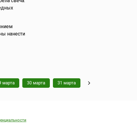
рела свеча.
ведных
иянием
ны нанести
9 марта
30 марта
31 марта
енциальности