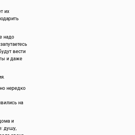
т их
подарить
е надо
 запутаетесь
будут вести
ты и даже
я.
 но нередко
явились на
дома и
: душу,