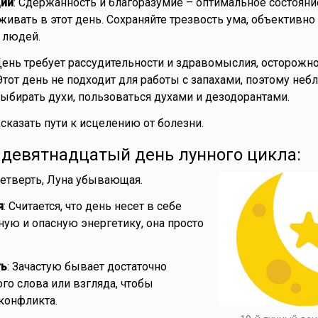
ии
: Сдержанность и благоразумие – оптимальное состояни
ивать в этот день. Сохраняйте трезвость ума, объективно
 людей.
День требует рассудительности и здравомыслия, осторожно
Этот день не подходит для работы с запахами, поэтому неб
ыбирать духи, пользоваться духами и дезодорантами.
дсказать пути к исцелению от болезни.
- девятнадцатый день лунного цикла:
 четверть, Луна убывающая.
я
: Считается, что день несет в себе
ую и опасную энергетику, она просто
ть
: Зачастую бывает достаточно
го слова или взгляда, чтобы
 конфликта.