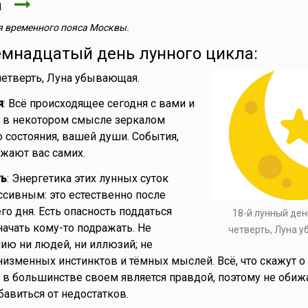
та
 временного пояса Москвы.
емнадцатый день лунного цикла:
 четверть, Луна убывающая.
я
: Всё происходящее сегодня с вами и
я в некотором смысле зеркалом
 состояния, вашей души. События,
жают вас самих.
ть
: Энергетика этих лунных суток
ссивным: это естественно после
о дня. Есть опасность поддаться
18-й лунный ден
ачать кому-то подражать. Не
четверть, Луна 
ию ни людей, ни иллюзий; не
низменных инстинктов и тёмных мыслей. Всё, что скажут о 
– в большинстве своем является правдой, поэтому не обижа
бавиться от недостатков.