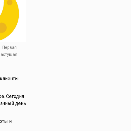
ь. Первая
 растущая
 клиенты
ое. Сегодня
дачный день
оты и