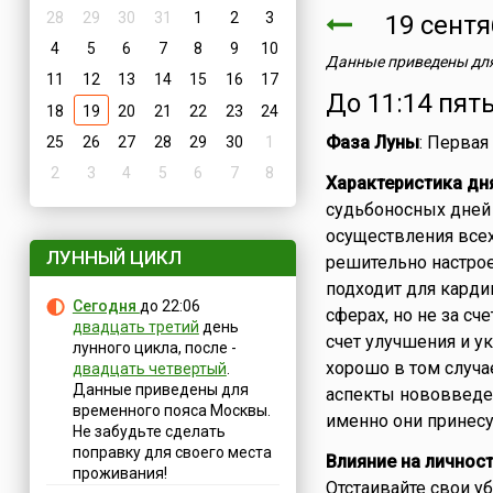
28
29
30
31
1
2
3
19 сент
4
5
6
7
8
9
10
Данные приведены для
11
12
13
14
15
16
17
До 11:14 пят
18
19
20
21
22
23
24
Фаза Луны
: Первая
25
26
27
28
29
30
1
2
3
4
5
6
7
8
Характеристика дн
судьбоносных дней 
осуществления всех
ЛУННЫЙ ЦИКЛ
решительно настрое
подходит для кард
Сегодня
до 22:06
сферах, но не за сч
двадцать третий
день
счет улучшения и у
лунного цикла, после -
хорошо в том случа
двадцать четвертый
.
Данные приведены для
аспекты нововведен
временного пояса Москвы.
именно они принесу
Не забудьте сделать
поправку для своего места
Влияние на личнос
проживания!
Отстаивайте свои уб