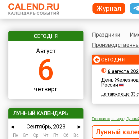
Журнал
Праздники
Им
СЕГОДНЯ
Производственны
Август
6
СЕГОДНЯ
6 августа 202
День Железнод
России
четверг
...а также еще 33
ЛУННЫЙ КАЛЕНДАРЬ
Главная страница
/
Лунный
Сентябрь, 2023
◀
▶
Лунный кале
Пн
Вт
Ср
Чт
Пт
Сб
Вс