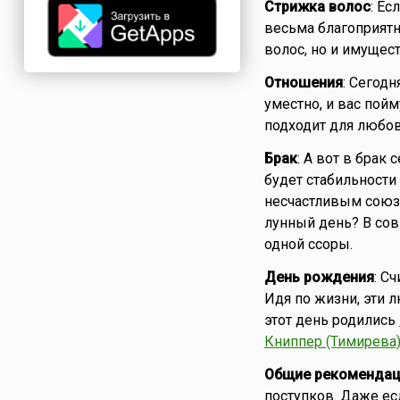
Стрижка волос
: Ес
весьма благоприятн
волос, но и имущест
Отношения
: Сегодн
уместно, и вас пой
подходит для любо
Брак
: А вот в брак 
будет стабильности
несчастливым союз
лунный день? В со
одной ссоры.
День рождения
: С
Идя по жизни, эти 
этот день родились
Книппер (Тимирева
Общие рекомендац
поступков. Даже ес