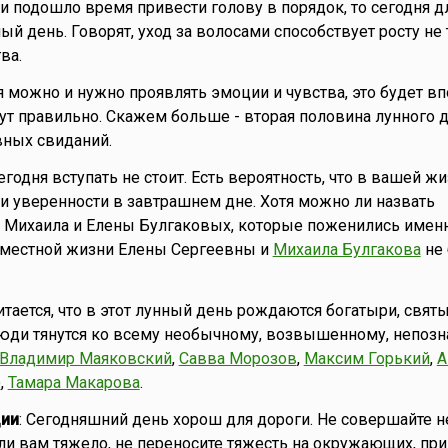
ли подошло время привести голову в порядок, то сегодня д
ый день. Говорят, уход за волосами способствует росту не
ва.
я можно и нужно проявлять эмоции и чувства, это будет в
мут правильно. Скажем больше - вторая половина лунного 
вных свиданий.
сегодня вступать не стоит. Есть вероятность, что в вашей ж
 и уверенности в завтрашнем дне. Хотя можно ли назвать
 Михаила и Елены Булгаковых, которые поженились именн
вместной жизни Елены Сергеевны и
Михаила Булгакова
не 
читается, что в этот лунный день рождаются богатыри, святы
люди тянутся ко всему необычному, возвышенному, непозн
Владимир Маяковский
,
Савва Морозов
,
Максим Горький
,
А
)
,
Тамара Макарова
.
ии
: Сегодняшний день хорош для дороги. Не совершайте 
ли вам тяжело, не переносите тяжесть на окружающих, пр