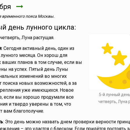
ября
 временного пояса Москвы.
ый день лунного цикла:
 четверть, Луна растущая.
я
: Сегодня активный день, один из
лунного месяца. Он хорош для
 ваших планов в том случае, если вы
ны на успех. Пятый день Луны
инальных изменений во многих
ет поиска новых возможностей, а за
крепления уже имеющихся. Новое
5-й лунный ден
е, если вы хорошо продумали все
четверть, Луна
ия и твердо уверены в том, что
т вам благополучие.
ть
: Это день можно назвать днем проверки верности прин
еждения – это удастся с блеском. Если придётся постоять з