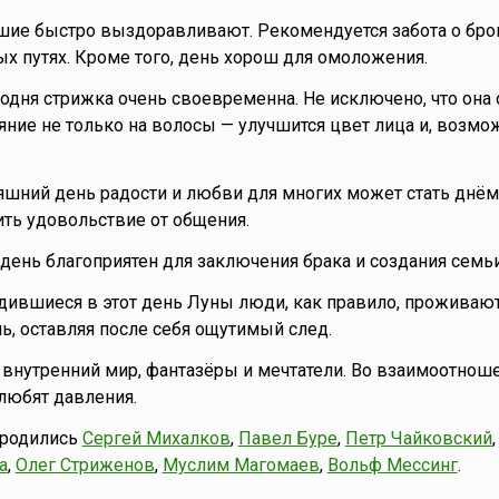
шие быстро выздоравливают. Рекомендуется забота о брон
х путях. Кроме того, день хорош для омоложения.
годня стрижка очень своевременна. Не исключено, что она
ние не только на волосы — улучшится цвет лица и, возмо
няшний день радости и любви для многих может стать днём 
ть удовольствие от общения.
то день благоприятен для заключения брака и создания семьи
одившиеся в этот день Луны люди, как правило, проживаю
, оставляя после себя ощутимый след.
внутренний мир, фантазёры и мечтатели. Во взаимоотнош
 любят давления.
 родились
Сергей Михалков
,
Павел Буре
,
Петр Чайковский
а
,
Олег Стриженов
,
Муслим Магомаев
,
Вольф Мессинг
.