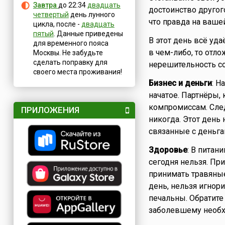
Завтра
до 22:34
двадцать
достоинство другог
четвертый
день лунного
что правда на вашей
цикла, после -
двадцать
пятый
. Данные приведены
В этот день всё уда
для временного пояса
в чем-либо, то отл
Москвы. Не забудьте
сделать поправку для
нерешительность с
своего места проживания!
Бизнес и деньги
: Н
начатое. Партнёры, 
компромиссам. След
ПРИЛОЖЕНИЯ
никогда. Этот день
связанные с деньга
Здоровье
: В питан
сегодня нельзя. Пр
принимать травяные 
день, нельзя игнор
печальны. Обратите
заболевшему необх