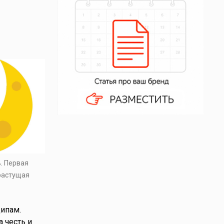
ь. Первая
 растущая
ципам.
а честь и