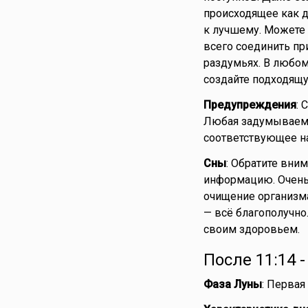
происходящее как да
к лучшему. Можете 
всего соединить пр
раздумьях. В любом
создайте подходящ
Предупреждения
: 
Любая задумываемая
соответствующее на
Сны
: Обратите вни
информацию. Очень х
очищение организма
— всё благополучно
своим здоровьем.
После 11:14 
Фаза Луны
: Первая