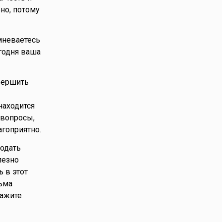
но, потому
омневаетесь
егодня ваша
авершить
находится
 вопросы,
агоприятно.
лодать
лезно
ь в этот
сьма
кажите