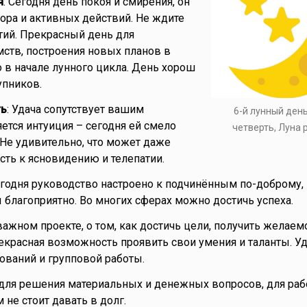
я
: Сегодня день покоя и смирения, он
пора и активных действий. Не ждите
ий. Прекрасный день для
ств, построения новых планов в
 в начале лунного цикла. День хорош
упников.
ть
: Удача сопутствует вашим
6-й лунный ден
яется интуиция – сегодня ей смело
четверть, Луна
Не удивительно, что может даже
сть к ясновидению и телепатии.
егодня руководство настроено к подчинённым по-доброму,
благоприятно. Во многих сферах можно достичь успеха.
ажном проекте, о том, как достичь цели, получить желаем
екрасная возможность проявить свои умения и таланты. У
ований и групповой работы.
для решения материальных и денежных вопросов, для раб
м не стоит давать в долг.