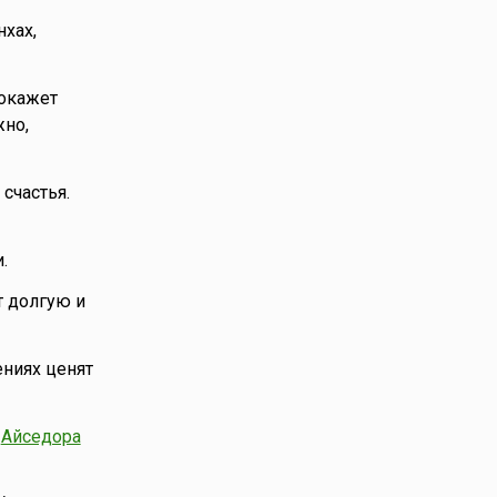
хах,
 окажет
жно,
счастья.
.
т долгую и
ениях ценят
,
Айседора