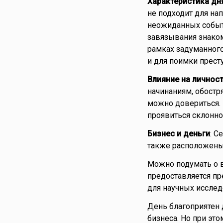
Характеристика дн
не подходит для на
неожиданных событ
завязывания знаком
рамках задуманного
и для поимки прест
Влияние на личнос
начинаниям, обостр
можно довериться. 
проявиться склонно
Бизнес и деньги
: С
также расположены 
Можно подумать о в
предоставляется пр
для научных исслед
День благоприятен 
бизнеса. Но при это