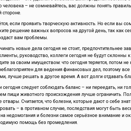
о человека – не сомневайтесь, вас должны понять правиль
 стороне.
ётся, если проявить творческую активность. Но если вы с
ожите решение важных вопросов на другой день, так как с
оздаст вам проблемы.
ачинать новые дела сегодня не стоит, предпочтительнее з
клиенты, руководство, коллеги сегодня не будут склонны к
ите за своим имуществом: что сегодня теряется, потом не 
 неблагоприятен для ведения финансовых дел, поэтому все
ми, лучше решать в другое время. А вот долги отдавать бл
ии сегодня следует соблюдать баланс – ни переедать, ни го
ием пищи животного происхождения лучше ограничить. По
отвары. Считается, что болезни, которые дают о себе знат
ировать – в противном случае, последствия могут быть ве
 на недомогания и болезни самое серьёзное внимание и о
одимую помощь без промедления.