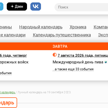
енины
Народный календарь
Хроника
Компа
е календари
Календарь путешественника
Эксп
ЗАВТРА
6 года, четверг
7 августа 2026 года, пятниц
орожных войск
Международный день пива
...а также еще 33 события
 события
 календарь
/
Лунный календарь на 19 сентября 2023
ндарь