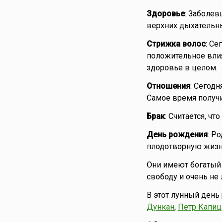
Здоровье
: Заболев
верхних дыхательны
Стрижка волос
: Се
положительное влия
здоровье в целом.
Отношения
: Сегод
Самое время получи
Брак
: Считается, ч
День рождения
: Р
плодотворную жизнь
Они имеют богатый 
свободу и очень не
В этот лунный день
Дункан
,
Петр Капиц