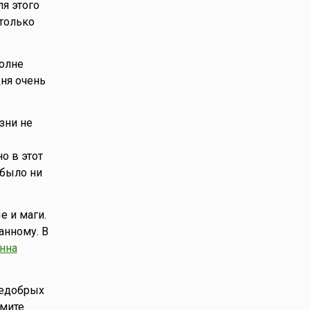
ля этого
 только
полне
дня очень
изни не
о в этот
было ни
е и маги.
анному. В
нна
недобрых
имите