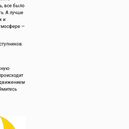
ь, все было
ь. А лучше
х и
атмосфере —
ступников.
есную
 происходит
, движением
аймитесь