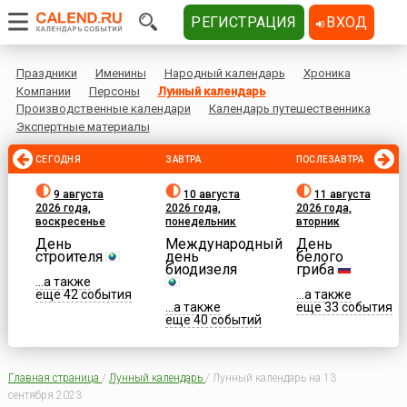
РЕГИСТРАЦИЯ
ВХОД
Праздники
Именины
Народный календарь
Хроника
Компании
Персоны
Лунный календарь
Производственные календари
Календарь путешественника
Экспертные материалы
СЕГОДНЯ
ЗАВТРА
ПОСЛЕЗАВТРА
9 августа
10 августа
11 августа
2026 года,
2026 года,
2026 года,
воскресенье
понедельник
вторник
День
Международный
День
строителя
день
белого
биодизеля
гриба
...а также
еще 42 события
...а также
...а также
еще 33 события
еще 40 событий
Главная страница
/
Лунный календарь
/
Лунный календарь на 13
сентября 2023