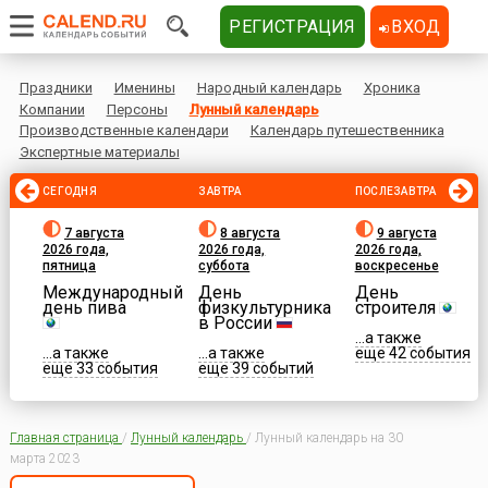
РЕГИСТРАЦИЯ
ВХОД
Праздники
Именины
Народный календарь
Хроника
Компании
Персоны
Лунный календарь
Производственные календари
Календарь путешественника
Экспертные материалы
СЕГОДНЯ
ЗАВТРА
ПОСЛЕЗАВТРА
7 августа
8 августа
9 августа
2026 года,
2026 года,
2026 года,
пятница
суббота
воскресенье
Международный
День
День
день пива
физкультурника
строителя
в России
...а также
...а также
...а также
еще 42 события
еще 33 события
еще 39 событий
Главная страница
/
Лунный календарь
/
Лунный календарь на 30
марта 2023