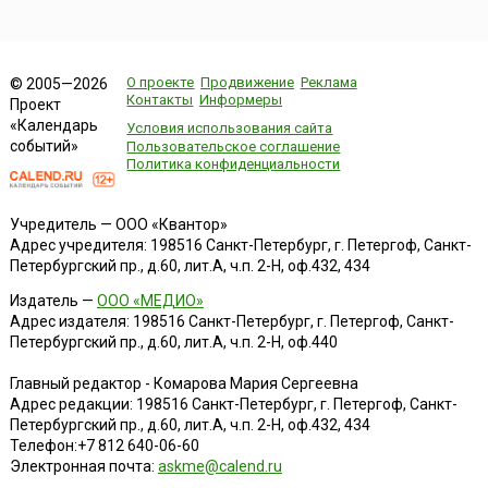
О проекте
Продвижение
Реклама
© 2005—2026
Контакты
Информеры
Проект
«Календарь
Условия использования сайта
событий»
Пользовательское соглашение
Политика конфиденциальности
Учредитель — ООО «Квантор»
Адрес учредителя: 198516 Санкт-Петербург, г. Петергоф, Санкт-
Петербургский пр., д.60, лит.А, ч.п. 2-Н, оф.432, 434
Издатель —
ООО «МЕДИО»
Адрес издателя: 198516 Санкт-Петербург, г. Петергоф, Санкт-
Петербургский пр., д.60, лит.А, ч.п. 2-Н, оф.440
Главный редактор - Комарова Мария Сергеевна
Адрес редакции:
198516
Санкт-Петербург, г. Петергоф
,
Санкт-
Петербургский пр., д.60, лит.А, ч.п. 2-Н, оф.432, 434
Телефон:
+7 812 640-06-60
Электронная почта:
askme@calend.ru