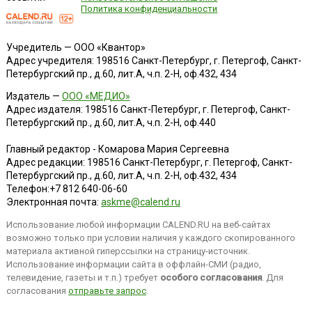
Политика конфиденциальности
Учредитель — ООО «Квантор»
Адрес учредителя: 198516 Санкт-Петербург, г. Петергоф, Санкт-
Петербургский пр., д.60, лит.А, ч.п. 2-Н, оф.432, 434
Издатель —
ООО «МЕДИО»
Адрес издателя: 198516 Санкт-Петербург, г. Петергоф, Санкт-
Петербургский пр., д.60, лит.А, ч.п. 2-Н, оф.440
Главный редактор - Комарова Мария Сергеевна
Адрес редакции:
198516
Санкт-Петербург, г. Петергоф
,
Санкт-
Петербургский пр., д.60, лит.А, ч.п. 2-Н, оф.432, 434
Телефон:
+7 812 640-06-60
Электронная почта:
askme@calend.ru
Использование любой информации CALEND.RU на веб-сайтах
возможно только при условии наличия у каждого скопированного
материала активной гиперссылки на страницу-источник.
Использование информации сайта в оффлайн-СМИ (радио,
телевидение, газеты и т.п.) требует
особого согласования
. Для
согласования
отправьте запрос
.