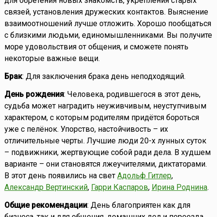
для обретения новых знакомств, укрепления старых
связей, установления дружеских контактов. Выяснение
взаимоотношений лучше отложить. Хорошо пообщаться
с близкими людьми, единомышленниками. Вы получите
море удовольствия от общения, и сможете понять
некоторые важные вещи.
Брак
: Для заключения брака день неподходящий.
День рождения
: Человека, родившегося в этот день,
судьба может наградить неуживчивым, неуступчивым
характером, с которым родителям придётся бороться
уже с пелёнок. Упорство, настойчивость – их
отличительные черты. Лучшие люди 20-х лунных суток
– подвижники, жертвующие собой ради дела. В худшем
варианте – они становятся лжеучителями, диктаторами.
В этот день появились на свет
Адольф Гитлер
,
Александр Вертинский
,
Гарри Каспаров
,
Ирина Роднина
.
Общие рекомендации
: День благоприятен как для
бизнеса, так и для общения, домашних дел и переезда.