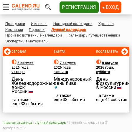
РЕГИСТРАЦИЯ
ВХОД
Праздники
Именины
Народный календарь
Хроника
Компании
Персоны
Лунный календарь
Производственные календари
Календарь путешественника
Экспертные материалы
СЕГОДНЯ
ЗАВТРА
ПОСЛЕЗАВТРА
6 августа
7 августа
8 августа
2026 года,
2026 года,
2026 года,
четверг
пятница
суббота
День
Международный
День
Железнодорожных
день пива
физкультурника
войск
в России
России
...а также
...а также
...а также
еще 33 события
еще 41 событие
еще 33 события
Главная страница
/
Лунный календарь
/
Лунный календарь на 31
декабря 2023