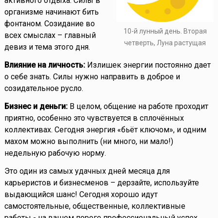
активного отдыха. Силы в
организме начинают бить
фонтаном. Созидание во
10-й лунный день. Вторая
всех смыслах – главный
четверть, Луна растущая
девиз и тема этого дня.
Влияние на личность:
Излишек энергии постоянно дает
о себе знать. Силы нужно направить в доброе и
созидательное русло.
Бизнес и деньги:
В целом, общение на работе проходит
приятно, особенно это чувствуется в сплочённых
коллективах. Сегодня энергия «бьёт ключом», и одним
махом можно выполнить (ни много, ни мало!)
недельную рабочую норму.
Это один из самых удачных дней месяца для
карьеристов и бизнесменов – дерзайте, используйте
выдающийся шанс! Сегодня хорошо идут
самостоятельные, общественные, коллективные
работы - на вашем пороге профессиональный успех.