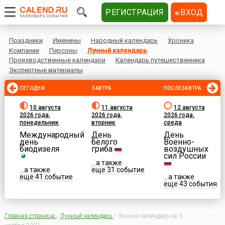
РЕГИСТРАЦИЯ
ВХОД
Праздники
Именины
Народный календарь
Хроника
Компании
Персоны
Лунный календарь
Производственные календари
Календарь путешественника
Экспертные материалы
СЕГОДНЯ
ЗАВТРА
ПОСЛЕЗАВТРА
10 августа
11 августа
12 августа
2026 года,
2026 года,
2026 года,
понедельник
вторник
среда
Международный
День
День
день
белого
Военно-
биодизеля
гриба
воздушных
сил России
...а также
...а также
еще 31 событие
еще 41 событие
...а также
еще 43 события
Главная страница
/
Лунный календарь
/
Лунный календарь на 3