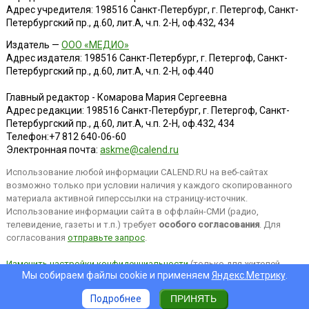
Адрес учредителя: 198516 Санкт-Петербург, г. Петергоф, Санкт-
Петербургский пр., д.60, лит.А, ч.п. 2-Н, оф.432, 434
Издатель —
ООО «МЕДИО»
Адрес издателя: 198516 Санкт-Петербург, г. Петергоф, Санкт-
Петербургский пр., д.60, лит.А, ч.п. 2-Н, оф.440
Главный редактор - Комарова Мария Сергеевна
Адрес редакции:
198516
Санкт-Петербург, г. Петергоф
,
Санкт-
Петербургский пр., д.60, лит.А, ч.п. 2-Н, оф.432, 434
Телефон:
+7 812 640-06-60
Электронная почта:
askme@calend.ru
Использование любой информации CALEND.RU на веб-сайтах
возможно только при условии наличия у каждого скопированного
материала активной гиперссылки на страницу-источник.
Использование информации сайта в оффлайн-СМИ (радио,
телевидение, газеты и т.п.) требует
особого согласования
. Для
согласования
отправьте запрос
.
Изменить настройки конфиденциальности
(только для жителей
Мы собираем файлы cookie и применяем
Яндекс.Метрику
.
EEA).
Подробнее
ПРИНЯТЬ