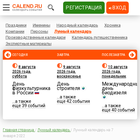
РЕГИСТРАЦИЯ
ВХОД
Праздники
Именины
Народный календарь
Хроника
Компании
Персоны
Лунный календарь
Производственные календари
Календарь путешественника
Экспертные материалы
СЕГОДНЯ
ЗАВТРА
ПОСЛЕЗАВТРА
8 августа
9 августа
10 августа
2026 года,
2026 года,
2026 года,
суббота
воскресенье
понедельник
День
День
Международны
физкультурника
строителя
день
в России
биодизеля
...а также
...а также
еще 42 события
еще 39 событий
...а также
еще 40 событий
Главная страница
/
Лунный календарь
/
Лунный календарь на 7
января 2022