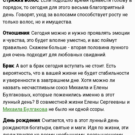
Стрижка волос
: Если подошло время привести голову в
порядок, то сегодня для этого весьма благоприятный
день. Говорят, уход за волосами способствует росту не
только волос, но и имущества.
Отношения
: Сегодня можно и нужно проявлять эмоции
и чувства, это будет вполне уместно, и вас поймут
правильно. Скажем больше - вторая половина лунного
дня очень подходит для любовных свиданий.
Брак
: А вот в брак сегодня вступать не стоит. Есть
вероятность, что в вашей жизни не будет стабильности
и уверенности в завтрашнем дне. Хотя можно ли
назвать несчастливым союз Михаила и Елены
Булгаковых, которые поженились именно в этот
лунный день? В совместной жизни Елены Сергеевны и
Михаила Булгакова
не было ни одной ссоры.
День рождения
: Считается, что в этот лунный день
рождаются богатыри, святые и маги. Идя по жизни, эти
люди тянутся ко всему необычному, возвышенному,