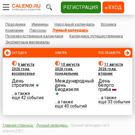
РЕГИСТРАЦИЯ
ВХОД
Праздники
Именины
Народный календарь
Хроника
Компании
Персоны
Лунный календарь
Производственные календари
Календарь путешественника
Экспертные материалы
СЕГОДНЯ
ЗАВТРА
ПОСЛЕЗАВТРА
9 августа
10 августа
11 августа
2026 года,
2026 года,
2026 года,
воскресенье
понедельник
вторник
День
Международный
День
строителя
день
белого
биодизеля
гриба
...а также
еще 42 события
...а также
...а также
еще 33 события
еще 40 событий
Главная страница
/
Лунный календарь
/
Лунный календарь на 9
апреля 2021